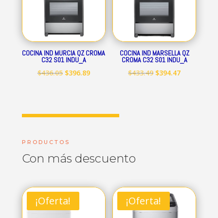
COCINA IND MURCIA QZ CROMA
COCINA IND MARSELLA QZ
C32 S01 INDU_A
CROMA C32 S01 INDU_A
El
El
El
El
$
436.05
$
396.89
$
433.49
$
394.47
precio
precio
precio
precio
original
actual
original
actual
era:
es:
era:
es:
$436.05.
$396.89.
$433.49.
$394.47.
PRODUCTOS
Con más descuento
¡Oferta!
¡Oferta!