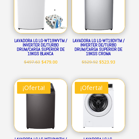
LAVADORA LG LG-WT19WVTM /
LAVADORA LG LG-WT19DVTM /
INVERTER DE/TURBO
INVERTER DE/TURBO
DRUM/CARGA SUPERIOR DE
DRUM/CARGA SUPERIOR DE
19KGS BLANCA
19KGS CROMA
El
El
El
El
$
497.63
$
479.00
$
529.92
$
523.93
precio
precio
precio
precio
original
actual
original
actual
era:
es:
era:
es:
¡Oferta!
¡Oferta!
$497.63.
$479.00.
$529.92.
$523.93.