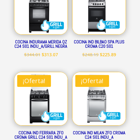
COCINA INDURAMA MERIDA QZ
COCINA IND BILBAO SPA PLUS
C24 S01 INDU_A/GRILL NEGRA
CROMA C20 S01
El
El
El
El
$
344.01
$
313.07
$
248.19
$
225.89
precio
precio
precio
precio
original
actual
original
actual
era:
es:
era:
es:
¡Oferta!
¡Oferta!
$344.01.
$313.07.
$248.19.
$225.89.
COCINA IND FERRARA ZFO
COCINA IND MILAN ZFO CROMA
CROMA GRILL C24 S01 INDU_A
C24 S01 INDU_A