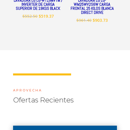
LAVADORA LG LG-WT19MVTM /
LAVADORA LG LG-
INVERTER DE CARGA
WM25WV2S6W CARGA
SUPERIOR DE 19KGS BLACK
FRONTAL 25 KILOS BLANCA
DIRECT DRIVE
El
El
$
552.50
$
519.37
El
El
$
961.40
$
903.73
precio
precio
precio
precio
original
actual
original
actual
era:
es:
era:
es:
$552.50.
$519.37.
$961.40.
$903.73.
APROVECHA
Ofertas Recientes