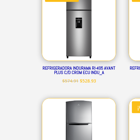
$447.25.
$411.47.
REFRIGERADORA INDURAMA RI-405 AVANT
REFR
PLUS C/D CROM ECU INDU_A
El
El
$
574.91
$
528.93
precio
precio
original
actual
era:
es:
$574.91.
$528.93.