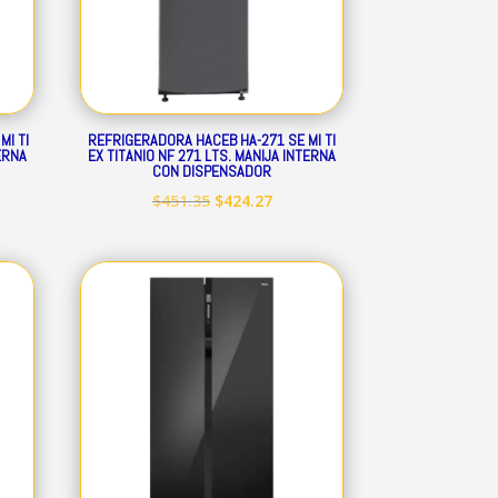
MI TI
REFRIGERADORA HACEB HA-271 SE MI TI
TERNA
EX TITANIO NF 271 LTS. MANIJA INTERNA
CON DISPENSADOR
El
El
$
451.35
$
424.27
io
precio
precio
al
original
actual
era:
es:
.17.
$451.35.
$424.27.