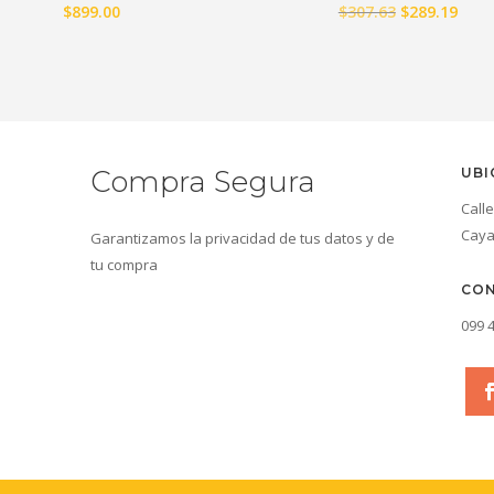
El
El
$
899.00
$
307.63
$
289.19
precio
prec
original
actu
era:
es:
$307.63.
$289
Compra Segura
UBI
Call
Cay
Garantizamos la privacidad de tus datos y de
tu compra
CO
099 