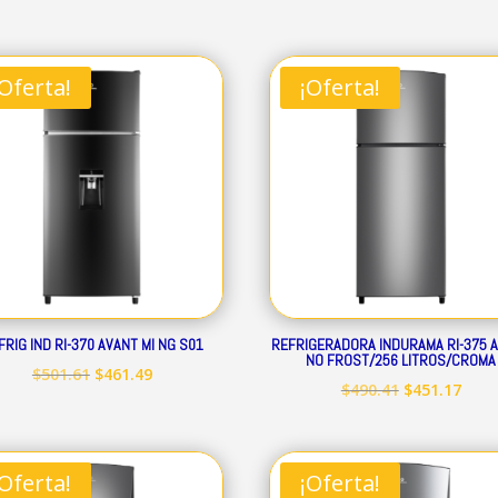
¡Oferta!
¡Oferta!
FRIG IND RI-370 AVANT MI NG S01
REFRIGERADORA INDURAMA RI-375 
NO FROST/256 LITROS/CROMA
El
El
$
501.61
$
461.49
El
El
$
490.41
$
451.17
precio
precio
precio
prec
original
actual
original
actu
era:
es:
era:
es:
¡Oferta!
¡Oferta!
$501.61.
$461.49.