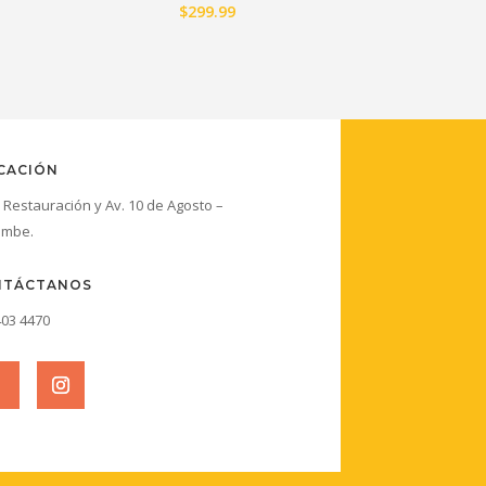
$
299.99
io
al
.19.
CACIÓN
e Restauración y Av. 10 de Agosto –
ambe.
NTÁCTANOS
403 4470