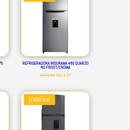
.17.
$566.03.
$520.79.
75
REFRIGERADORA INDURAMA 480 QUARZO
NO FROST/CROMA
El
El
$
678.86
$
624.57
io
precio
precio
al
original
actual
era:
es:
¡Oferta!
.49.
$678.86.
$624.57.