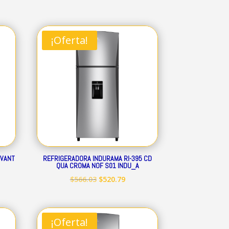
¡Oferta!
AVANT
REFRIGERADORA INDURAMA RI-395 CD
QUA CROMA NOF S01 INDU_A
El
El
$
566.03
$
520.79
io
precio
precio
al
original
actual
era:
es:
¡Oferta!