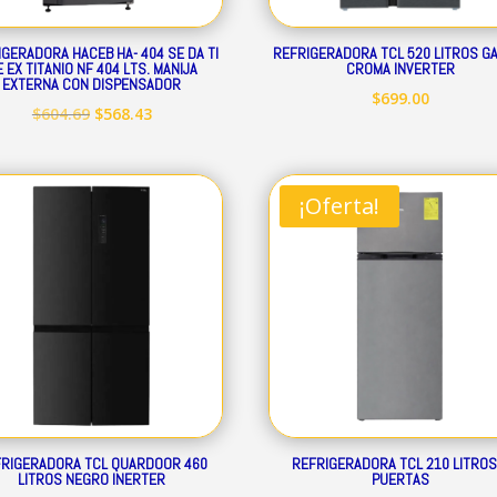
IGERADORA HACEB HA- 404 SE DA TI
REFRIGERADORA TCL 520 LITROS G
 EX TITANIO NF 404 LTS. MANIJA
CROMA INVERTER
EXTERNA CON DISPENSADOR
$
699.00
El
El
$
604.69
$
568.43
precio
precio
original
actual
era:
es:
¡Oferta!
$604.69.
$568.43.
RIGERADORA TCL QUARDOOR 460
REFRIGERADORA TCL 210 LITROS
LITROS NEGRO INERTER
PUERTAS