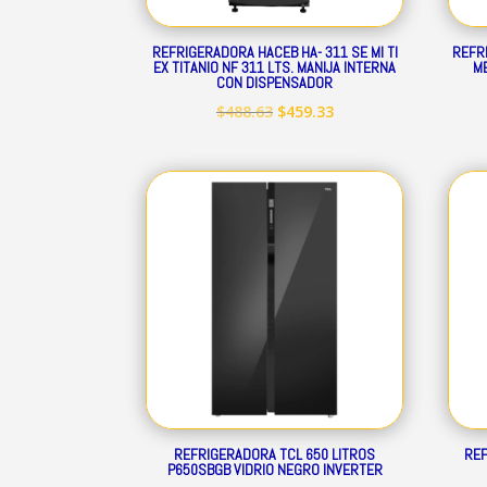
REFRIGERADORA HACEB HA- 311 SE MI TI
REFR
EX TITANIO NF 311 LTS. MANIJA INTERNA
ME
CON DISPENSADOR
El
El
$
488.63
$
459.33
precio
precio
original
actual
era:
es:
$488.63.
$459.33.
REFRIGERADORA TCL 650 LITROS
REF
P650SBGB VIDRIO NEGRO INVERTER