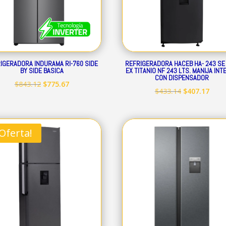
IGERADORA INDURAMA RI-760 SIDE
REFRIGERADORA HACEB HA- 243 SE 
BY SIDE BASICA
EX TITANIO NF 243 LTS. MANIJA IN
CON DISPENSADOR
El
El
$
843.12
$
775.67
El
El
$
433.14
$
407.17
precio
precio
precio
prec
original
actual
original
actu
era:
es:
era:
es:
¡Oferta!
$843.12.
$775.67.
$433.14.
$407