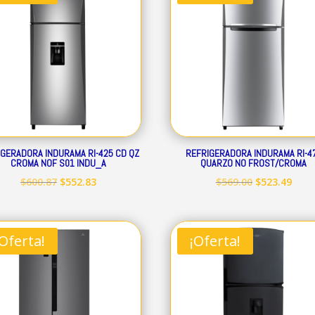
$490.41.
$451
IGERADORA INDURAMA RI-425 CD QZ
REFRIGERADORA INDURAMA RI-4
CROMA NOF S01 INDU_A
QUARZO NO FROST/CROMA
El
El
El
El
$
600.87
$
552.83
$
569.00
$
523.49
precio
precio
precio
prec
original
actual
original
actu
era:
es:
era:
es:
¡Oferta!
¡Oferta!
$600.87.
$552.83.
$569.00.
$523