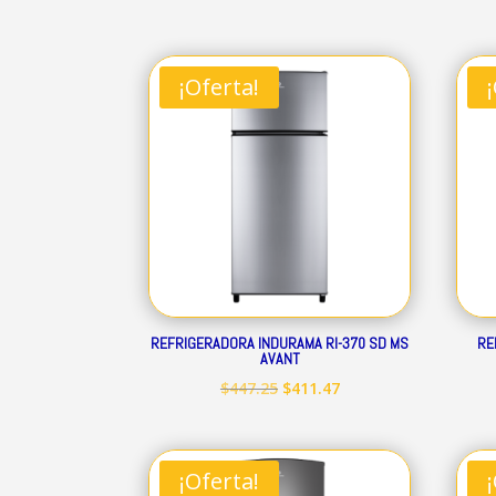
¡Oferta!
REFRIGERADORA INDURAMA RI-370 SD MS
RE
AVANT
El
El
$
447.25
$
411.47
precio
precio
original
actual
era:
es:
¡Oferta!