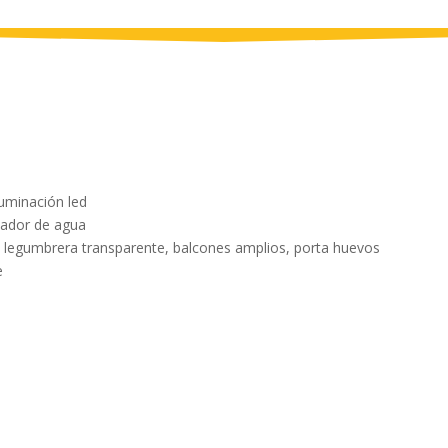
luminación led
nsador de agua
s, legumbrera transparente, balcones amplios, porta huevos
e