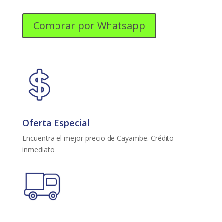
311
SE
Comprar por Whatsapp
MI
TI
EX
TITANIO
NF
311
LTS.
MANIJA
Oferta Especial
INTERNA
CON
Encuentra el mejor precio de Cayambe. Crédito
DISPENSADOR
inmediato
cantidad