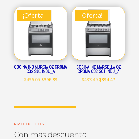
original
actual
original
actual
era:
es:
era:
es:
¡Oferta!
¡Oferta!
$712.84.
$648.69.
$545.15.
$496.09.
COCINA IND MURCIA QZ CROMA
COCINA IND MARSELLA QZ
C32 S01 INDU_A
CROMA C32 S01 INDU_A
El
El
El
El
$
436.05
$
396.89
$
433.49
$
394.47
precio
precio
precio
precio
original
actual
original
actual
era:
es:
era:
es:
$436.05.
$396.89.
$433.49.
$394.47.
PRODUCTOS
Con más descuento