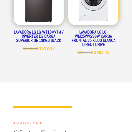
LAVADORA LG LG-WT19MVTM /
LAVADORA LG LG-
INVERTER DE CARGA
WM25WV2S6W CARGA
SUPERIOR DE 19KGS BLACK
FRONTAL 25 KILOS BLANCA
DIRECT DRIVE
El
El
$
552.50
$
519.37
El
El
$
961.40
$
903.73
precio
precio
precio
precio
original
actual
original
actual
era:
es:
era:
es:
$552.50.
$519.37.
$961.40.
$903.73.
APROVECHA