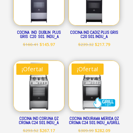
COCINA IND DUBLIN PLUS
COCINA IND CADIZ PLUS GRIS
GRIS C20 S01 INDU_A
C20 S01 INDU_A
El
El
El
El
$
160.41
$
145.97
$
239.32
$
217.79
precio
precio
precio
precio
original
actual
original
actual
era:
es:
era:
es:
¡Oferta!
¡Oferta!
$160.41.
$145.97.
$239.32.
$217.79.
COCINA IND CORUNA QZ
COCINA INDURAMA MERIDA QZ
CROMA C24 S01 INDU_A
CROMA C24 S01 INDU_A/GRILL
El
El
El
El
$
293.52
$
267.17
$
309.99
$
282.09