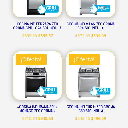
COCINA IND FERRARA ZFO
COCINA IND MILAN ZFO CROMA
CROMA GRILL C24 S01 INDU_A
C24 S01 INDU_A
El
El
El
El
$
399.50
$
363.57
$
372.63
$
339.09
precio
precio
precio
precio
original
actual
original
actual
era:
es:
era:
es:
¡Oferta!
¡Oferta!
$399.50.
$363.57.
$372.63.
$339.09.
«COCINA INDURAMA 30″»
COCINA IND TURIN ZFO CROMA
MONACO ZFO CROMA «
C30 S01 INDU A
El
El
El
El
$
712.84
$
648.69
$
545.15
$
496.09
precio
precio
precio
precio