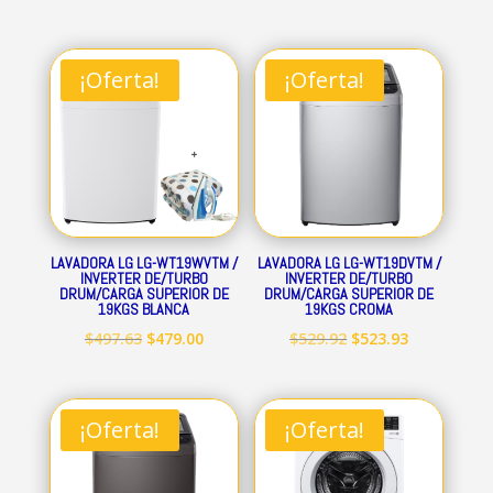
¡Oferta!
¡Oferta!
LAVADORA LG LG-WT19WVTM /
LAVADORA LG LG-WT19DVTM /
INVERTER DE/TURBO
INVERTER DE/TURBO
DRUM/CARGA SUPERIOR DE
DRUM/CARGA SUPERIOR DE
19KGS BLANCA
19KGS CROMA
El
El
El
El
$
497.63
$
479.00
$
529.92
$
523.93
precio
precio
precio
precio
original
actual
original
actual
era:
es:
era:
es:
¡Oferta!
¡Oferta!
$497.63.
$479.00.
$529.92.
$523.93.