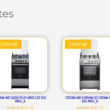
tes
¡Oferta!
¡Oferta!
INA IND CADIZ PLUS GRIS C20 S01
COCINA IND CORUNA QZ CROMA 
INDU_A
S01 INDU_A
El
El
El
El
$
239.32
$
217.79
$
293.52
$
267.17