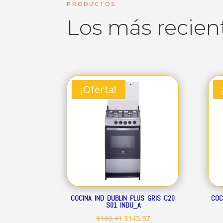
PRODUCTOS
Los más recien
¡Oferta!
COCINA IND DUBLIN PLUS GRIS C20
COC
S01 INDU_A
El
El
$
160.41
$
145.97