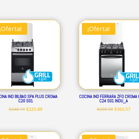
precio
precio
precio
prec
original
actual
original
act
era:
es:
era:
es:
¡Oferta!
¡Oferta!
$239.32.
$217.79.
$293.52.
$267
INA IND BILBAO SPA PLUS CROMA
COCINA IND FERRARA ZFO CROMA 
C20 S01
C24 S01 INDU_A
El
El
El
El
$
248.19
$
225.89
$
399.50
$
363.57
precio
precio
precio
prec
original
actual
original
act
era:
es:
era:
es: