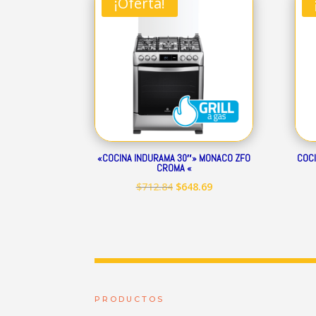
¡Oferta!
$344.01.
$313.07.
«COCINA INDURAMA 30″» MONACO ZFO
COCI
CROMA «
El
El
$
712.84
$
648.69
precio
precio
original
actual
era:
es:
$712.84.
$648.69.
PRODUCTOS