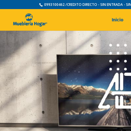
0993100462 /CREDITO DIRECTO - SIN ENTRADA - S
Inicio