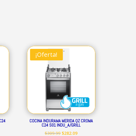
¡Oferta!
C24
COCINA INDURAMA MERIDA QZ CROMA
C24 S01 INDU_A/GRILL
El
El
$
309.99
$
282.09