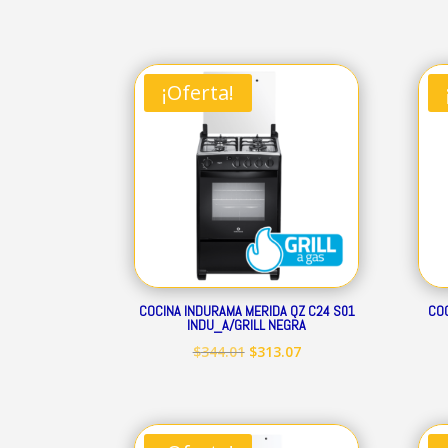
precio
precio
original
actual
era:
es:
¡Oferta!
$160.41.
$145.97.
COCINA INDURAMA MERIDA QZ C24 S01
COC
INDU_A/GRILL NEGRA
El
El
$
344.01
$
313.07
precio
precio
original
actual
era:
es: