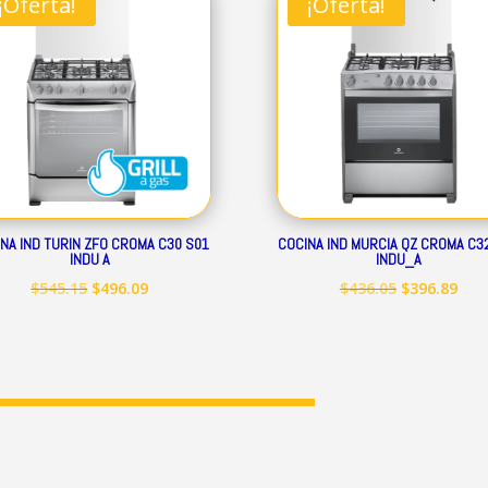
¡Oferta!
¡Oferta!
$248.19.
$225.89.
$399.50.
$363
NA IND TURIN ZFO CROMA C30 S01
COCINA IND MURCIA QZ CROMA C3
INDU A
INDU_A
El
El
El
El
$
545.15
$
496.09
$
436.05
$
396.89
precio
precio
precio
prec
original
actual
original
act
era:
es:
era:
es:
$545.15.
$496.09.
$436.05.
$396