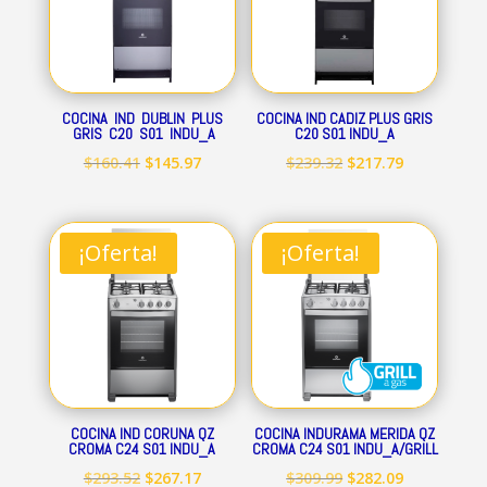
COCINA IND DUBLIN PLUS
COCINA IND CADIZ PLUS GRIS
GRIS C20 S01 INDU_A
C20 S01 INDU_A
El
El
El
El
$
160.41
$
145.97
$
239.32
$
217.79
precio
precio
precio
precio
original
actual
original
actual
era:
es:
era:
es:
¡Oferta!
¡Oferta!
$160.41.
$145.97.
$239.32.
$217.79.
COCINA IND CORUNA QZ
COCINA INDURAMA MERIDA QZ
CROMA C24 S01 INDU_A
CROMA C24 S01 INDU_A/GRILL
El
El
El
El
$
293.52
$
267.17
$
309.99
$
282.09