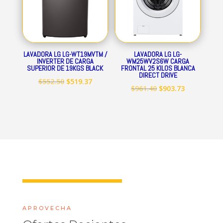
LAVADORA LG LG-WT19MVTM /
LAVADORA LG LG-
INVERTER DE CARGA
WM25WV2S6W CARGA
SUPERIOR DE 19KGS BLACK
FRONTAL 25 KILOS BLANCA
DIRECT DRIVE
El
El
$
552.50
$
519.37
El
El
$
961.40
$
903.73
precio
precio
precio
precio
original
actual
original
actual
era:
es:
era:
es:
$552.50.
$519.37.
$961.40.
$903.73.
APROVECHA