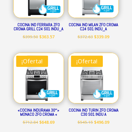
COCINA IND FERRARA ZFO
COCINA IND MILAN ZFO CROMA
CROMA GRILL C24 S01 INDU_A
C24 S01 INDU_A
El
El
El
El
$
399.50
$
363.57
$
372.63
$
339.09
precio
precio
precio
precio
original
actual
original
actual
era:
es:
era:
es:
¡Oferta!
¡Oferta!
$399.50.
$363.57.
$372.63.
$339.09.
«COCINA INDURAMA 30″»
COCINA IND TURIN ZFO CROMA
MONACO ZFO CROMA «
C30 S01 INDU A
El
El
El
El
$
712.84
$
648.69
$
545.15
$
496.09
precio
precio
precio
precio