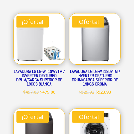
¡Oferta!
¡Oferta!
LAVADORA LG LG-WT19WVTM /
LAVADORA LG LG-WT19DVTM /
INVERTER DE/TURBO
INVERTER DE/TURBO
DRUM/CARGA SUPERIOR DE
DRUM/CARGA SUPERIOR DE
19KGS BLANCA
19KGS CROMA
El
El
El
El
$
497.63
$
479.00
$
529.92
$
523.93
precio
precio
precio
precio
original
actual
original
actual
era:
es:
era:
es:
¡Oferta!
¡Oferta!
$497.63.
$479.00.
$529.92.
$523.93.