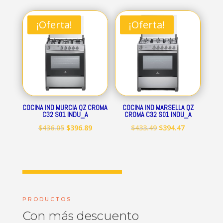
original
actual
original
actual
era:
es:
era:
es:
¡Oferta!
¡Oferta!
$712.84.
$648.69.
$545.15.
$496.09.
COCINA IND MURCIA QZ CROMA
COCINA IND MARSELLA QZ
C32 S01 INDU_A
CROMA C32 S01 INDU_A
El
El
El
El
$
436.05
$
396.89
$
433.49
$
394.47
precio
precio
precio
precio
original
actual
original
actual
era:
es:
era:
es:
$436.05.
$396.89.
$433.49.
$394.47.
PRODUCTOS
Con más descuento