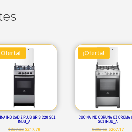
tes
¡Oferta!
¡Oferta!
INA IND CADIZ PLUS GRIS C20 S01
COCINA IND CORUNA QZ CROMA 
INDU_A
S01 INDU_A
El
El
El
El
$
239.32
$
217.79
$
293.52
$
267.17