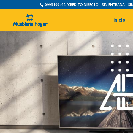
0993100462 /CREDITO DIRECTO - SIN ENTRADA - S
Inicio