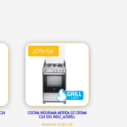
¡Oferta!
C24
COCINA INDURAMA MERIDA QZ CROMA
C24 S01 INDU_A/GRILL
El
El
$
309.99
$
282.09