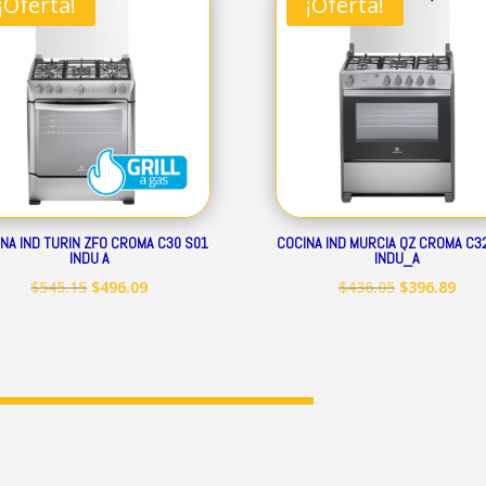
¡Oferta!
¡Oferta!
$248.19.
$225.89.
$399.50.
$363
NA IND TURIN ZFO CROMA C30 S01
COCINA IND MURCIA QZ CROMA C3
INDU A
INDU_A
El
El
El
El
$
545.15
$
496.09
$
436.05
$
396.89
precio
precio
precio
prec
original
actual
original
act
era:
es:
era:
es:
$545.15.
$496.09.
$436.05.
$396