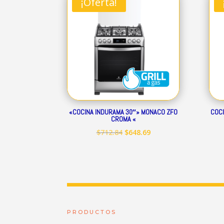
¡Oferta!
$344.01.
$313.07.
«COCINA INDURAMA 30″» MONACO ZFO
COCI
CROMA «
El
El
$
712.84
$
648.69
precio
precio
original
actual
era:
es:
$712.84.
$648.69.
PRODUCTOS