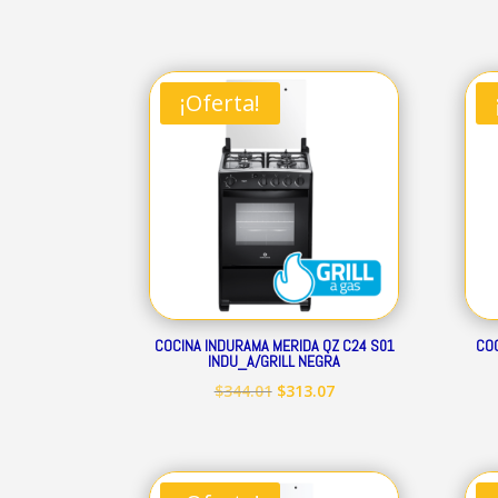
precio
precio
original
actual
era:
es:
¡Oferta!
$160.41.
$145.97.
COCINA INDURAMA MERIDA QZ C24 S01
COC
INDU_A/GRILL NEGRA
El
El
$
344.01
$
313.07
precio
precio
original
actual
era:
es: