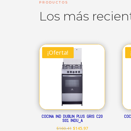
PRODUCTOS
Los más recien
¡Oferta!
COCINA IND DUBLIN PLUS GRIS C20
COC
S01 INDU_A
El
El
$
160.41
$
145.97