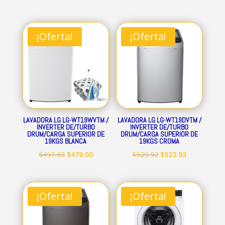
¡Oferta!
¡Oferta!
LAVADORA LG LG-WT19WVTM /
LAVADORA LG LG-WT19DVTM /
INVERTER DE/TURBO
INVERTER DE/TURBO
DRUM/CARGA SUPERIOR DE
DRUM/CARGA SUPERIOR DE
19KGS BLANCA
19KGS CROMA
El
El
El
El
$
497.63
$
479.00
$
529.92
$
523.93
precio
precio
precio
precio
original
actual
original
actual
era:
es:
era:
es:
¡Oferta!
¡Oferta!
$497.63.
$479.00.
$529.92.
$523.93.