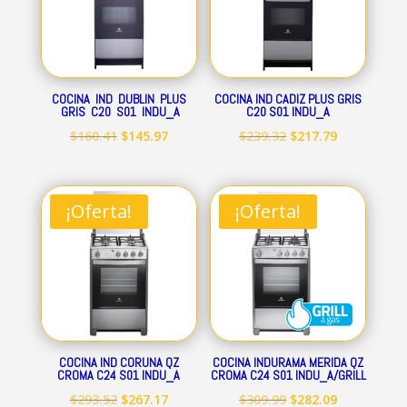
COCINA IND DUBLIN PLUS
COCINA IND CADIZ PLUS GRIS
GRIS C20 S01 INDU_A
C20 S01 INDU_A
El
El
El
El
$
160.41
$
145.97
$
239.32
$
217.79
precio
precio
precio
precio
original
actual
original
actual
era:
es:
era:
es:
¡Oferta!
¡Oferta!
$160.41.
$145.97.
$239.32.
$217.79.
COCINA IND CORUNA QZ
COCINA INDURAMA MERIDA QZ
CROMA C24 S01 INDU_A
CROMA C24 S01 INDU_A/GRILL
El
El
El
El
$
293.52
$
267.17
$
309.99
$
282.09