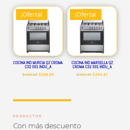
original
actual
original
actual
era:
es:
era:
es:
¡Oferta!
¡Oferta!
$712.84.
$648.69.
$545.15.
$496.09.
COCINA IND MURCIA QZ CROMA
COCINA IND MARSELLA QZ
C32 S01 INDU_A
CROMA C32 S01 INDU_A
El
El
El
El
$
436.05
$
396.89
$
433.49
$
394.47
precio
precio
precio
precio
original
actual
original
actual
era:
es:
era:
es:
$436.05.
$396.89.
$433.49.
$394.47.
PRODUCTOS
Con más descuento