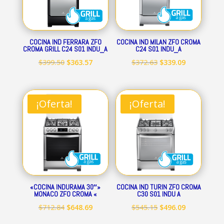
COCINA IND FERRARA ZFO
COCINA IND MILAN ZFO CROMA
CROMA GRILL C24 S01 INDU_A
C24 S01 INDU_A
El
El
El
El
$
399.50
$
363.57
$
372.63
$
339.09
precio
precio
precio
precio
original
actual
original
actual
era:
es:
era:
es:
¡Oferta!
¡Oferta!
$399.50.
$363.57.
$372.63.
$339.09.
«COCINA INDURAMA 30″»
COCINA IND TURIN ZFO CROMA
MONACO ZFO CROMA «
C30 S01 INDU A
El
El
El
El
$
712.84
$
648.69
$
545.15
$
496.09
precio
precio
precio
precio