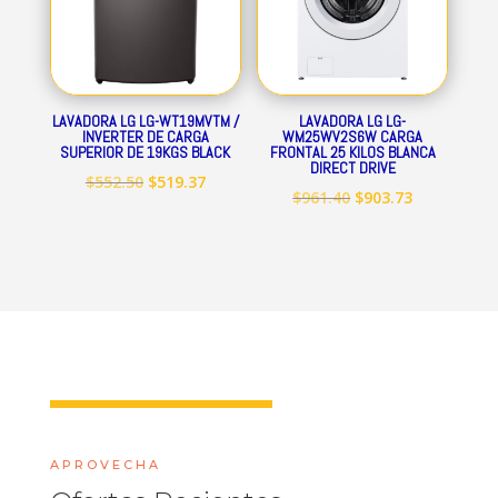
LAVADORA LG LG-WT19MVTM /
LAVADORA LG LG-
INVERTER DE CARGA
WM25WV2S6W CARGA
SUPERIOR DE 19KGS BLACK
FRONTAL 25 KILOS BLANCA
DIRECT DRIVE
El
El
$
552.50
$
519.37
El
El
$
961.40
$
903.73
precio
precio
precio
precio
original
actual
original
actual
era:
es:
era:
es:
$552.50.
$519.37.
$961.40.
$903.73.
APROVECHA