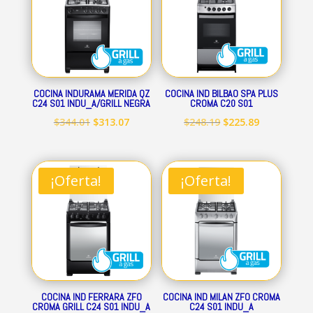
COCINA INDURAMA MERIDA QZ
COCINA IND BILBAO SPA PLUS
C24 S01 INDU_A/GRILL NEGRA
CROMA C20 S01
El
El
El
El
$
344.01
$
313.07
$
248.19
$
225.89
precio
precio
precio
precio
original
actual
original
actual
era:
es:
era:
es:
¡Oferta!
¡Oferta!
$344.01.
$313.07.
$248.19.
$225.89.
COCINA IND FERRARA ZFO
COCINA IND MILAN ZFO CROMA
CROMA GRILL C24 S01 INDU_A
C24 S01 INDU_A