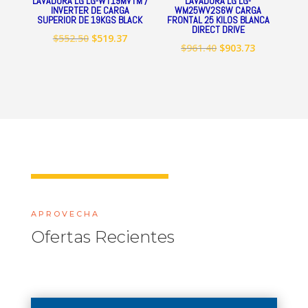
LAVADORA LG LG-WT19MVTM /
LAVADORA LG LG-
INVERTER DE CARGA
WM25WV2S6W CARGA
SUPERIOR DE 19KGS BLACK
FRONTAL 25 KILOS BLANCA
DIRECT DRIVE
El
El
$
552.50
$
519.37
El
El
$
961.40
$
903.73
precio
precio
precio
precio
original
actual
original
actual
era:
es:
era:
es:
$552.50.
$519.37.
$961.40.
$903.73.
APROVECHA
Ofertas Recientes