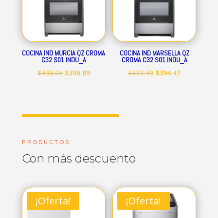
COCINA IND MURCIA QZ CROMA
COCINA IND MARSELLA QZ
C32 S01 INDU_A
CROMA C32 S01 INDU_A
El
El
El
El
$
436.05
$
396.89
$
433.49
$
394.47
precio
precio
precio
precio
original
actual
original
actual
era:
es:
era:
es:
$436.05.
$396.89.
$433.49.
$394.47.
PRODUCTOS
Con más descuento
¡Oferta!
¡Oferta!