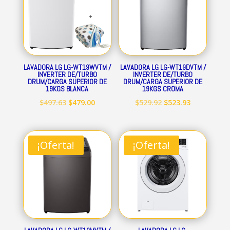
LAVADORA LG LG-WT19WVTM /
LAVADORA LG LG-WT19DVTM /
INVERTER DE/TURBO
INVERTER DE/TURBO
DRUM/CARGA SUPERIOR DE
DRUM/CARGA SUPERIOR DE
19KGS BLANCA
19KGS CROMA
El
El
El
El
$
497.63
$
479.00
$
529.92
$
523.93
precio
precio
precio
precio
original
actual
original
actual
era:
es:
era:
es:
¡Oferta!
¡Oferta!
$497.63.
$479.00.
$529.92.
$523.93.