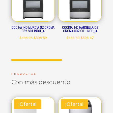
COCINA IND MURCIA QZ CROMA
COCINA IND MARSELLA QZ
C32 S01 INDU_A
CROMA C32 S01 INDU_A
El
El
El
El
$
436.05
$
396.89
$
433.49
$
394.47
precio
precio
precio
precio
original
actual
original
actual
era:
es:
era:
es:
$436.05.
$396.89.
$433.49.
$394.47.
PRODUCTOS
Con más descuento
¡Oferta!
¡Oferta!