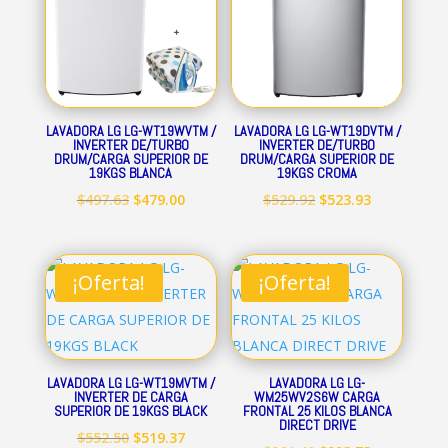
LAVADORA LG LG-WT19WVTM /
LAVADORA LG LG-WT19DVTM /
INVERTER DE/TURBO
INVERTER DE/TURBO
DRUM/CARGA SUPERIOR DE
DRUM/CARGA SUPERIOR DE
19KGS BLANCA
19KGS CROMA
El
El
El
El
$
497.63
$
479.00
$
529.92
$
523.93
precio
precio
precio
precio
original
actual
original
actual
era:
es:
era:
es:
¡Oferta!
¡Oferta!
$497.63.
$479.00.
$529.92.
$523.93.
LAVADORA LG LG-WT19MVTM /
LAVADORA LG LG-
INVERTER DE CARGA
WM25WV2S6W CARGA
SUPERIOR DE 19KGS BLACK
FRONTAL 25 KILOS BLANCA
DIRECT DRIVE
El
El
$
552.50
$
519.37