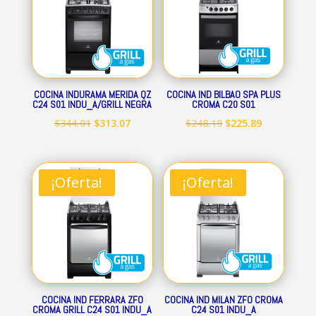
COCINA INDURAMA MERIDA QZ
COCINA IND BILBAO SPA PLUS
C24 S01 INDU_A/GRILL NEGRA
CROMA C20 S01
El
El
El
El
$
344.01
$
313.07
$
248.19
$
225.89
precio
precio
precio
precio
original
actual
original
actual
era:
es:
era:
es:
¡Oferta!
¡Oferta!
$344.01.
$313.07.
$248.19.
$225.89.
COCINA IND FERRARA ZFO
COCINA IND MILAN ZFO CROMA
CROMA GRILL C24 S01 INDU_A
C24 S01 INDU_A