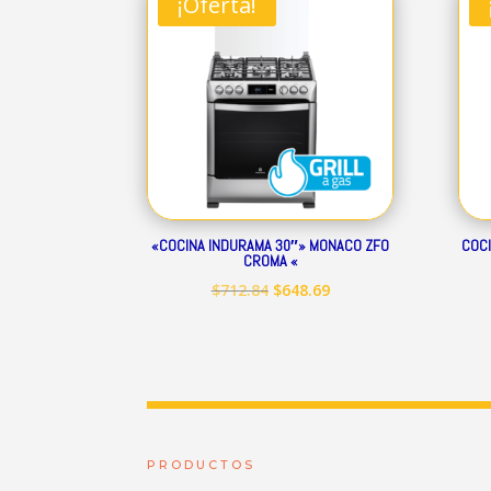
¡Oferta!
$344.01.
$313.07.
«COCINA INDURAMA 30″» MONACO ZFO
COCI
CROMA «
El
El
$
712.84
$
648.69
precio
precio
original
actual
era:
es:
$712.84.
$648.69.
PRODUCTOS