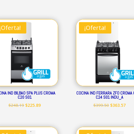
precio
precio
precio
prec
original
actual
original
act
era:
es:
era:
es:
¡Oferta!
¡Oferta!
$239.32.
$217.79.
$293.52.
$267
INA IND BILBAO SPA PLUS CROMA
COCINA IND FERRARA ZFO CROMA 
C20 S01
C24 S01 INDU_A
El
El
El
El
$
248.19
$
225.89
$
399.50
$
363.57
precio
precio
precio
prec
original
actual
original
act
era:
es:
era:
es: