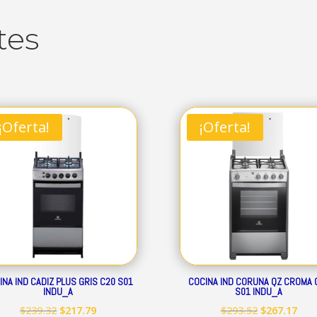
tes
¡Oferta!
¡Oferta!
INA IND CADIZ PLUS GRIS C20 S01
COCINA IND CORUNA QZ CROMA 
INDU_A
S01 INDU_A
El
El
El
El
$
239.32
$
217.79
$
293.52
$
267.17