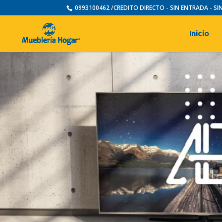
0993100462 /CREDITO DIRECTO - SIN ENTRADA - S
Inicio