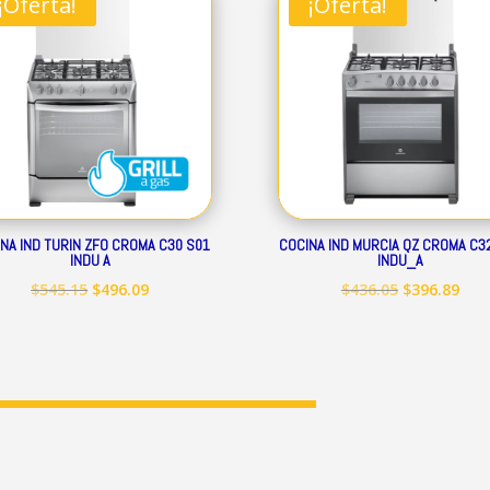
¡Oferta!
¡Oferta!
$248.19.
$225.89.
$399.50.
$363
NA IND TURIN ZFO CROMA C30 S01
COCINA IND MURCIA QZ CROMA C3
INDU A
INDU_A
El
El
El
El
$
545.15
$
496.09
$
436.05
$
396.89
precio
precio
precio
prec
original
actual
original
act
era:
es:
era:
es:
$545.15.
$496.09.
$436.05.
$396