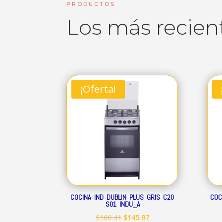
PRODUCTOS
Los más recien
¡Oferta!
COCINA IND DUBLIN PLUS GRIS C20
COC
S01 INDU_A
El
El
$
160.41
$
145.97