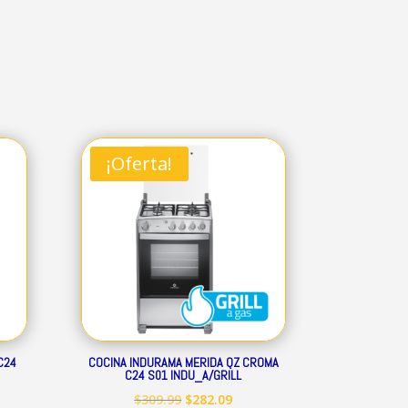
¡Oferta!
C24
COCINA INDURAMA MERIDA QZ CROMA
C24 S01 INDU_A/GRILL
El
El
$
309.99
$
282.09