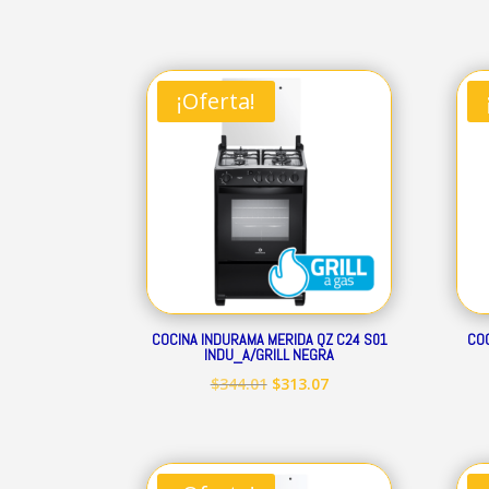
precio
precio
original
actual
era:
es:
¡Oferta!
$160.41.
$145.97.
COCINA INDURAMA MERIDA QZ C24 S01
COC
INDU_A/GRILL NEGRA
El
El
$
344.01
$
313.07
precio
precio
original
actual
era:
es: