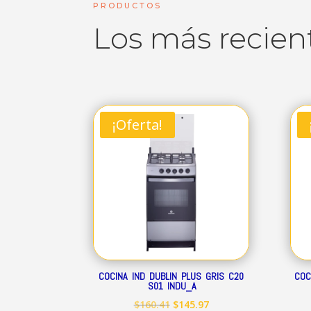
PRODUCTOS
Los más recien
¡Oferta!
COCINA IND DUBLIN PLUS GRIS C20
COC
S01 INDU_A
El
El
$
160.41
$
145.97