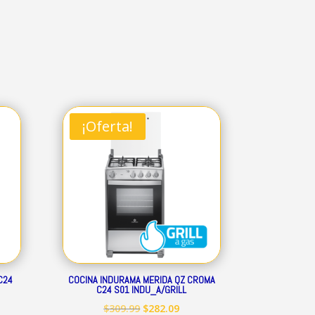
¡Oferta!
C24
COCINA INDURAMA MERIDA QZ CROMA
C24 S01 INDU_A/GRILL
El
El
$
309.99
$
282.09