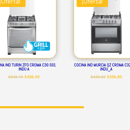
¡Oferta!
¡Oferta!
$248.19.
$225.89.
$399.50.
$363
NA IND TURIN ZFO CROMA C30 S01
COCINA IND MURCIA QZ CROMA C3
INDU A
INDU_A
El
El
El
El
$
545.15
$
496.09
$
436.05
$
396.89
precio
precio
precio
prec
original
actual
original
act
era:
es:
era:
es:
$545.15.
$496.09.
$436.05.
$396