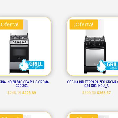
precio
precio
precio
prec
original
actual
original
act
era:
es:
era:
es:
¡Oferta!
¡Oferta!
$239.32.
$217.79.
$293.52.
$267
INA IND BILBAO SPA PLUS CROMA
COCINA IND FERRARA ZFO CROMA 
C20 S01
C24 S01 INDU_A
El
El
El
El
$
248.19
$
225.89
$
399.50
$
363.57
precio
precio
precio
prec
original
actual
original
act
era:
es:
era:
es: