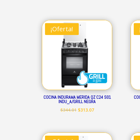
precio
precio
original
actual
era:
es:
¡Oferta!
$160.41.
$145.97.
COCINA INDURAMA MERIDA QZ C24 S01
COC
INDU_A/GRILL NEGRA
El
El
$
344.01
$
313.07
precio
precio
original
actual
era:
es: