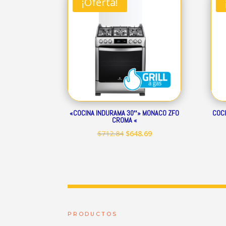
¡Oferta!
$344.01.
$313.07.
«COCINA INDURAMA 30″» MONACO ZFO
COCI
CROMA «
El
El
$
712.84
$
648.69
precio
precio
original
actual
era:
es:
$712.84.
$648.69.
PRODUCTOS