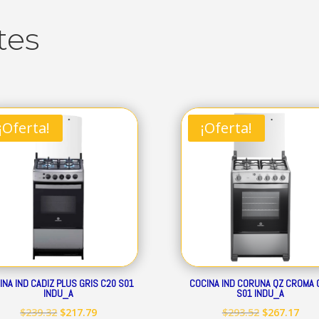
tes
¡Oferta!
¡Oferta!
INA IND CADIZ PLUS GRIS C20 S01
COCINA IND CORUNA QZ CROMA 
INDU_A
S01 INDU_A
El
El
El
El
$
239.32
$
217.79
$
293.52
$
267.17