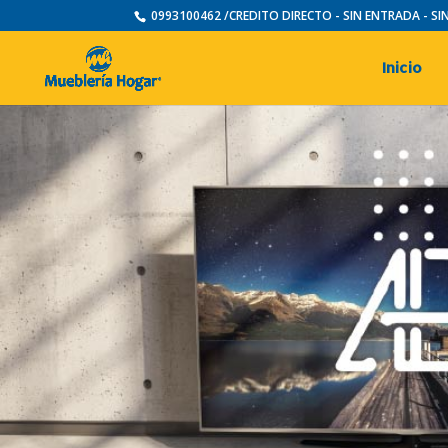
0993100462 /CREDITO DIRECTO - SIN ENTRADA - S
Inicio