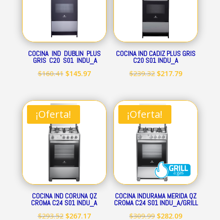
COCINA IND DUBLIN PLUS
COCINA IND CADIZ PLUS GRIS
GRIS C20 S01 INDU_A
C20 S01 INDU_A
El
El
El
El
$
160.41
$
145.97
$
239.32
$
217.79
precio
precio
precio
precio
original
actual
original
actual
era:
es:
era:
es:
¡Oferta!
¡Oferta!
$160.41.
$145.97.
$239.32.
$217.79.
COCINA IND CORUNA QZ
COCINA INDURAMA MERIDA QZ
CROMA C24 S01 INDU_A
CROMA C24 S01 INDU_A/GRILL
El
El
El
El
$
293.52
$
267.17
$
309.99
$
282.09