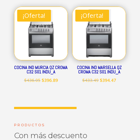
original
actual
original
actual
era:
es:
era:
es:
¡Oferta!
¡Oferta!
$712.84.
$648.69.
$545.15.
$496.09.
COCINA IND MURCIA QZ CROMA
COCINA IND MARSELLA QZ
C32 S01 INDU_A
CROMA C32 S01 INDU_A
El
El
El
El
$
436.05
$
396.89
$
433.49
$
394.47
precio
precio
precio
precio
original
actual
original
actual
era:
es:
era:
es:
$436.05.
$396.89.
$433.49.
$394.47.
PRODUCTOS
Con más descuento