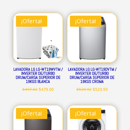
¡Oferta!
¡Oferta!
LAVADORA LG LG-WT19WVTM /
LAVADORA LG LG-WT19DVTM /
INVERTER DE/TURBO
INVERTER DE/TURBO
DRUM/CARGA SUPERIOR DE
DRUM/CARGA SUPERIOR DE
19KGS BLANCA
19KGS CROMA
El
El
El
El
$
497.63
$
479.00
$
529.92
$
523.93
precio
precio
precio
precio
original
actual
original
actual
era:
es:
era:
es:
¡Oferta!
¡Oferta!
$497.63.
$479.00.
$529.92.
$523.93.