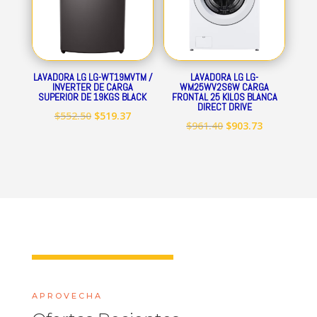
LAVADORA LG LG-WT19MVTM /
LAVADORA LG LG-
INVERTER DE CARGA
WM25WV2S6W CARGA
SUPERIOR DE 19KGS BLACK
FRONTAL 25 KILOS BLANCA
DIRECT DRIVE
El
El
$
552.50
$
519.37
El
El
$
961.40
$
903.73
precio
precio
precio
precio
original
actual
original
actual
era:
es:
era:
es:
$552.50.
$519.37.
$961.40.
$903.73.
APROVECHA