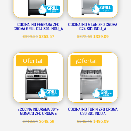
COCINA IND FERRARA ZFO
COCINA IND MILAN ZFO CROMA
CROMA GRILL C24 S01 INDU_A
C24 S01 INDU_A
El
El
El
El
$
399.50
$
363.57
$
372.63
$
339.09
precio
precio
precio
precio
original
actual
original
actual
era:
es:
era:
es:
¡Oferta!
¡Oferta!
$399.50.
$363.57.
$372.63.
$339.09.
«COCINA INDURAMA 30″»
COCINA IND TURIN ZFO CROMA
MONACO ZFO CROMA «
C30 S01 INDU A
El
El
El
El
$
712.84
$
648.69
$
545.15
$
496.09
precio
precio
precio
precio