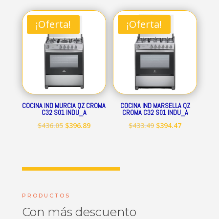
original
actual
original
actual
era:
es:
era:
es:
¡Oferta!
¡Oferta!
$712.84.
$648.69.
$545.15.
$496.09.
COCINA IND MURCIA QZ CROMA
COCINA IND MARSELLA QZ
C32 S01 INDU_A
CROMA C32 S01 INDU_A
El
El
El
El
$
436.05
$
396.89
$
433.49
$
394.47
precio
precio
precio
precio
original
actual
original
actual
era:
es:
era:
es:
$436.05.
$396.89.
$433.49.
$394.47.
PRODUCTOS
Con más descuento