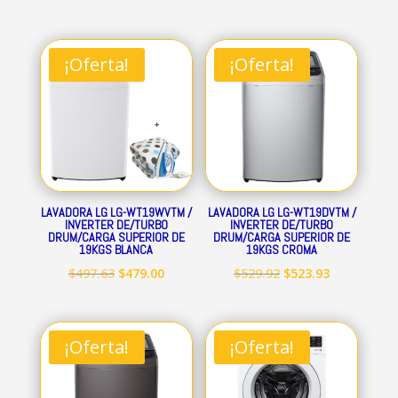
¡Oferta!
¡Oferta!
LAVADORA LG LG-WT19WVTM /
LAVADORA LG LG-WT19DVTM /
INVERTER DE/TURBO
INVERTER DE/TURBO
DRUM/CARGA SUPERIOR DE
DRUM/CARGA SUPERIOR DE
19KGS BLANCA
19KGS CROMA
El
El
El
El
$
497.63
$
479.00
$
529.92
$
523.93
precio
precio
precio
precio
original
actual
original
actual
era:
es:
era:
es:
¡Oferta!
¡Oferta!
$497.63.
$479.00.
$529.92.
$523.93.