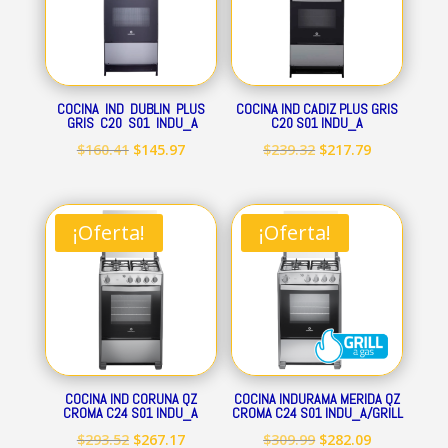
COCINA IND DUBLIN PLUS
COCINA IND CADIZ PLUS GRIS
GRIS C20 S01 INDU_A
C20 S01 INDU_A
El
El
El
El
$
160.41
$
145.97
$
239.32
$
217.79
precio
precio
precio
precio
original
actual
original
actual
era:
es:
era:
es:
¡Oferta!
¡Oferta!
$160.41.
$145.97.
$239.32.
$217.79.
COCINA IND CORUNA QZ
COCINA INDURAMA MERIDA QZ
CROMA C24 S01 INDU_A
CROMA C24 S01 INDU_A/GRILL
El
El
El
El
$
293.52
$
267.17
$
309.99
$
282.09