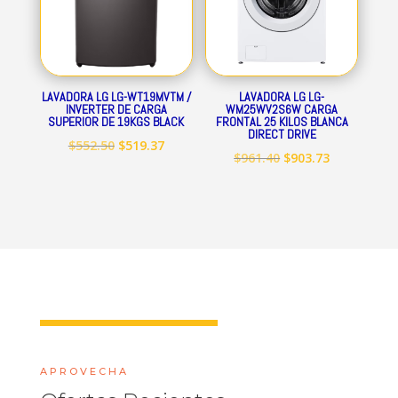
LAVADORA LG LG-WT19MVTM /
LAVADORA LG LG-
INVERTER DE CARGA
WM25WV2S6W CARGA
SUPERIOR DE 19KGS BLACK
FRONTAL 25 KILOS BLANCA
DIRECT DRIVE
El
El
$
552.50
$
519.37
El
El
$
961.40
$
903.73
precio
precio
precio
precio
original
actual
original
actual
era:
es:
era:
es:
$552.50.
$519.37.
$961.40.
$903.73.
APROVECHA