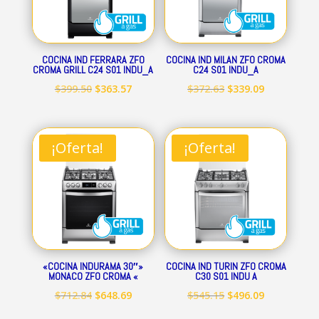
COCINA IND FERRARA ZFO
COCINA IND MILAN ZFO CROMA
CROMA GRILL C24 S01 INDU_A
C24 S01 INDU_A
El
El
El
El
$
399.50
$
363.57
$
372.63
$
339.09
precio
precio
precio
precio
original
actual
original
actual
era:
es:
era:
es:
¡Oferta!
¡Oferta!
$399.50.
$363.57.
$372.63.
$339.09.
«COCINA INDURAMA 30″»
COCINA IND TURIN ZFO CROMA
MONACO ZFO CROMA «
C30 S01 INDU A
El
El
El
El
$
712.84
$
648.69
$
545.15
$
496.09
precio
precio
precio
precio