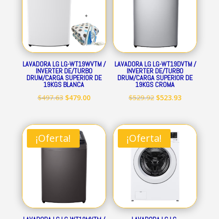
LAVADORA LG LG-WT19WVTM /
LAVADORA LG LG-WT19DVTM /
INVERTER DE/TURBO
INVERTER DE/TURBO
DRUM/CARGA SUPERIOR DE
DRUM/CARGA SUPERIOR DE
19KGS BLANCA
19KGS CROMA
El
El
El
El
$
497.63
$
479.00
$
529.92
$
523.93
precio
precio
precio
precio
original
actual
original
actual
era:
es:
era:
es:
¡Oferta!
¡Oferta!
$497.63.
$479.00.
$529.92.
$523.93.