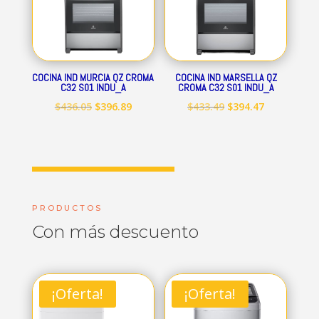
COCINA IND MURCIA QZ CROMA
COCINA IND MARSELLA QZ
C32 S01 INDU_A
CROMA C32 S01 INDU_A
El
El
El
El
$
436.05
$
396.89
$
433.49
$
394.47
precio
precio
precio
precio
original
actual
original
actual
era:
es:
era:
es:
$436.05.
$396.89.
$433.49.
$394.47.
PRODUCTOS
Con más descuento
¡Oferta!
¡Oferta!