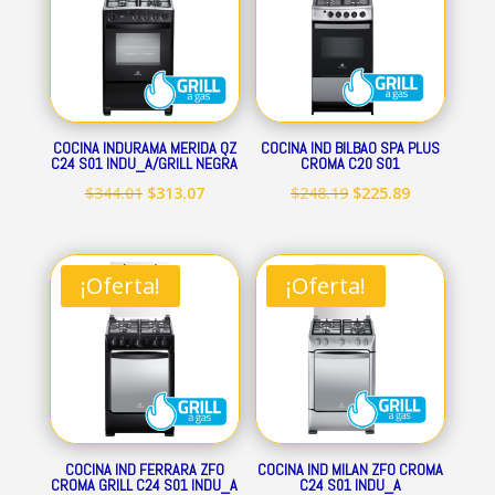
COCINA INDURAMA MERIDA QZ
COCINA IND BILBAO SPA PLUS
C24 S01 INDU_A/GRILL NEGRA
CROMA C20 S01
El
El
El
El
$
344.01
$
313.07
$
248.19
$
225.89
precio
precio
precio
precio
original
actual
original
actual
era:
es:
era:
es:
¡Oferta!
¡Oferta!
$344.01.
$313.07.
$248.19.
$225.89.
COCINA IND FERRARA ZFO
COCINA IND MILAN ZFO CROMA
CROMA GRILL C24 S01 INDU_A
C24 S01 INDU_A