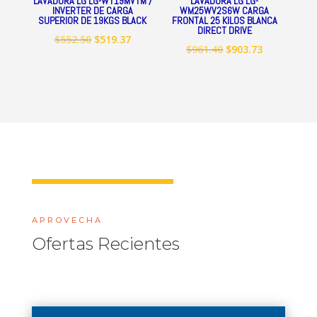
LAVADORA LG LG-WT19MVTM /
LAVADORA LG LG-
INVERTER DE CARGA
WM25WV2S6W CARGA
SUPERIOR DE 19KGS BLACK
FRONTAL 25 KILOS BLANCA
DIRECT DRIVE
El
El
$
552.50
$
519.37
El
El
$
961.40
$
903.73
precio
precio
precio
precio
original
actual
original
actual
era:
es:
era:
es:
$552.50.
$519.37.
$961.40.
$903.73.
APROVECHA
Ofertas Recientes