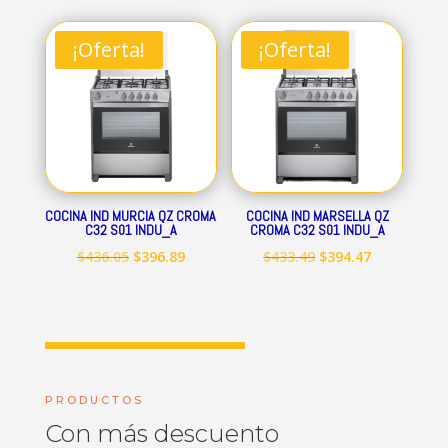
original
actual
original
actual
era:
es:
era:
es:
¡Oferta!
¡Oferta!
$712.84.
$648.69.
$545.15.
$496.09.
COCINA IND MURCIA QZ CROMA
COCINA IND MARSELLA QZ
C32 S01 INDU_A
CROMA C32 S01 INDU_A
El
El
El
El
$
436.05
$
396.89
$
433.49
$
394.47
precio
precio
precio
precio
original
actual
original
actual
era:
es:
era:
es:
$436.05.
$396.89.
$433.49.
$394.47.
PRODUCTOS
Con más descuento