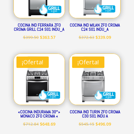
COCINA IND FERRARA ZFO
COCINA IND MILAN ZFO CROMA
CROMA GRILL C24 S01 INDU_A
C24 S01 INDU_A
El
El
El
El
$
399.50
$
363.57
$
372.63
$
339.09
precio
precio
precio
precio
original
actual
original
actual
era:
es:
era:
es:
¡Oferta!
¡Oferta!
$399.50.
$363.57.
$372.63.
$339.09.
«COCINA INDURAMA 30″»
COCINA IND TURIN ZFO CROMA
MONACO ZFO CROMA «
C30 S01 INDU A
El
El
El
El
$
712.84
$
648.69
$
545.15
$
496.09
precio
precio
precio
precio