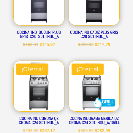
COCINA IND DUBLIN PLUS
COCINA IND CADIZ PLUS GRIS
GRIS C20 S01 INDU_A
C20 S01 INDU_A
El
El
El
El
$
160.41
$
145.97
$
239.32
$
217.79
precio
precio
precio
precio
original
actual
original
actual
era:
es:
era:
es:
¡Oferta!
¡Oferta!
$160.41.
$145.97.
$239.32.
$217.79.
COCINA IND CORUNA QZ
COCINA INDURAMA MERIDA QZ
CROMA C24 S01 INDU_A
CROMA C24 S01 INDU_A/GRILL
El
El
El
El
$
293.52
$
267.17
$
309.99
$
282.09