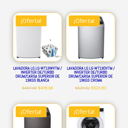
¡Oferta!
¡Oferta!
LAVADORA LG LG-WT19WVTM /
LAVADORA LG LG-WT19DVTM /
INVERTER DE/TURBO
INVERTER DE/TURBO
DRUM/CARGA SUPERIOR DE
DRUM/CARGA SUPERIOR DE
19KGS BLANCA
19KGS CROMA
El
El
El
El
$
497.63
$
479.00
$
529.92
$
523.93
precio
precio
precio
precio
original
actual
original
actual
era:
es:
era:
es:
¡Oferta!
¡Oferta!
$497.63.
$479.00.
$529.92.
$523.93.