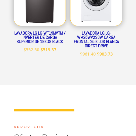
LAVADORA LG LG-WT19MVTM /
LAVADORA LG LG-
INVERTER DE CARGA
WM25WV2S6W CARGA
SUPERIOR DE 19KGS BLACK
FRONTAL 25 KILOS BLANCA
DIRECT DRIVE
El
El
$
552.50
$
519.37
El
El
$
961.40
$
903.73
precio
precio
precio
precio
original
actual
original
actual
era:
es:
era:
es:
$552.50.
$519.37.
$961.40.
$903.73.
APROVECHA