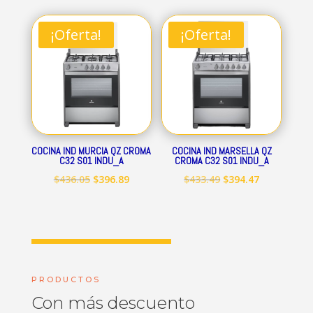
original
actual
original
actual
era:
es:
era:
es:
¡Oferta!
¡Oferta!
$712.84.
$648.69.
$545.15.
$496.09.
COCINA IND MURCIA QZ CROMA
COCINA IND MARSELLA QZ
C32 S01 INDU_A
CROMA C32 S01 INDU_A
El
El
El
El
$
436.05
$
396.89
$
433.49
$
394.47
precio
precio
precio
precio
original
actual
original
actual
era:
es:
era:
es:
$436.05.
$396.89.
$433.49.
$394.47.
PRODUCTOS
Con más descuento