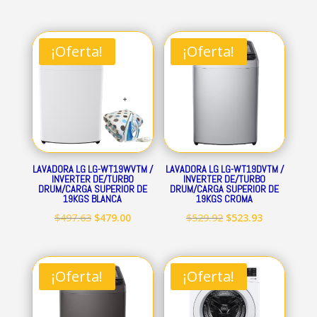
¡Oferta!
¡Oferta!
LAVADORA LG LG-WT19WVTM /
LAVADORA LG LG-WT19DVTM /
INVERTER DE/TURBO
INVERTER DE/TURBO
DRUM/CARGA SUPERIOR DE
DRUM/CARGA SUPERIOR DE
19KGS BLANCA
19KGS CROMA
El
El
El
El
$
497.63
$
479.00
$
529.92
$
523.93
precio
precio
precio
precio
original
actual
original
actual
era:
es:
era:
es:
¡Oferta!
¡Oferta!
$497.63.
$479.00.
$529.92.
$523.93.