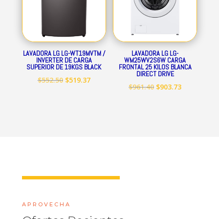
LAVADORA LG LG-WT19MVTM /
LAVADORA LG LG-
INVERTER DE CARGA
WM25WV2S6W CARGA
SUPERIOR DE 19KGS BLACK
FRONTAL 25 KILOS BLANCA
DIRECT DRIVE
El
El
$
552.50
$
519.37
El
El
$
961.40
$
903.73
precio
precio
precio
precio
original
actual
original
actual
era:
es:
era:
es:
$552.50.
$519.37.
$961.40.
$903.73.
APROVECHA