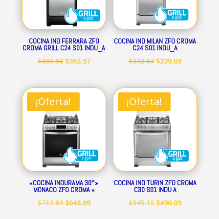
COCINA IND FERRARA ZFO
COCINA IND MILAN ZFO CROMA
CROMA GRILL C24 S01 INDU_A
C24 S01 INDU_A
El
El
El
El
$
399.50
$
363.57
$
372.63
$
339.09
precio
precio
precio
precio
original
actual
original
actual
era:
es:
era:
es:
¡Oferta!
¡Oferta!
$399.50.
$363.57.
$372.63.
$339.09.
«COCINA INDURAMA 30″»
COCINA IND TURIN ZFO CROMA
MONACO ZFO CROMA «
C30 S01 INDU A
El
El
El
El
$
712.84
$
648.69
$
545.15
$
496.09
precio
precio
precio
precio