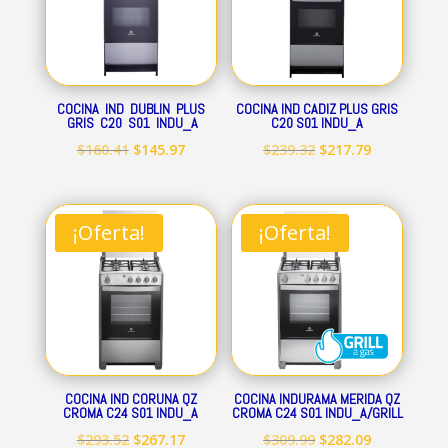
COCINA IND DUBLIN PLUS
COCINA IND CADIZ PLUS GRIS
GRIS C20 S01 INDU_A
C20 S01 INDU_A
El
El
El
El
$
160.41
$
145.97
$
239.32
$
217.79
precio
precio
precio
precio
original
actual
original
actual
era:
es:
era:
es:
¡Oferta!
¡Oferta!
$160.41.
$145.97.
$239.32.
$217.79.
COCINA IND CORUNA QZ
COCINA INDURAMA MERIDA QZ
CROMA C24 S01 INDU_A
CROMA C24 S01 INDU_A/GRILL
El
El
El
El
$
293.52
$
267.17
$
309.99
$
282.09