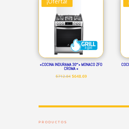
¡Oferta!
$344.01.
$313.07.
«COCINA INDURAMA 30″» MONACO ZFO
COCI
CROMA «
El
El
$
712.84
$
648.69
precio
precio
original
actual
era:
es:
$712.84.
$648.69.
PRODUCTOS