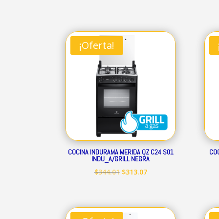
precio
precio
original
actual
era:
es:
¡Oferta!
$160.41.
$145.97.
COCINA INDURAMA MERIDA QZ C24 S01
COC
INDU_A/GRILL NEGRA
El
El
$
344.01
$
313.07
precio
precio
original
actual
era:
es: