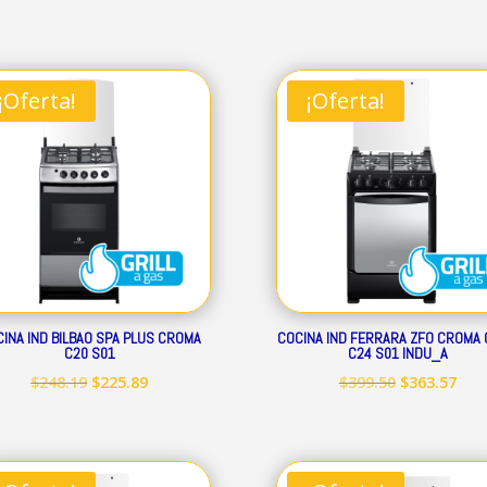
precio
precio
precio
prec
original
actual
original
act
era:
es:
era:
es:
¡Oferta!
¡Oferta!
$239.32.
$217.79.
$293.52.
$267
INA IND BILBAO SPA PLUS CROMA
COCINA IND FERRARA ZFO CROMA 
C20 S01
C24 S01 INDU_A
El
El
El
El
$
248.19
$
225.89
$
399.50
$
363.57
precio
precio
precio
prec
original
actual
original
act
era:
es:
era:
es: