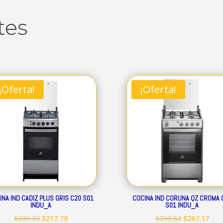
tes
¡Oferta!
¡Oferta!
INA IND CADIZ PLUS GRIS C20 S01
COCINA IND CORUNA QZ CROMA 
INDU_A
S01 INDU_A
El
El
El
El
$
239.32
$
217.79
$
293.52
$
267.17