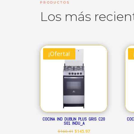
PRODUCTOS
Los más recien
¡Oferta!
COCINA IND DUBLIN PLUS GRIS C20
COC
S01 INDU_A
El
El
$
160.41
$
145.97