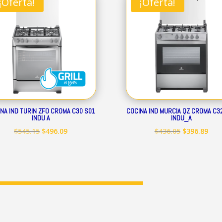
¡Oferta!
¡Oferta!
$248.19.
$225.89.
$399.50.
$363
NA IND TURIN ZFO CROMA C30 S01
COCINA IND MURCIA QZ CROMA C3
INDU A
INDU_A
El
El
El
El
$
545.15
$
496.09
$
436.05
$
396.89
precio
precio
precio
prec
original
actual
original
act
era:
es:
era:
es:
$545.15.
$496.09.
$436.05.
$396