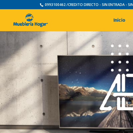
0993100462 /CREDITO DIRECTO - SIN ENTRADA - S
Inicio