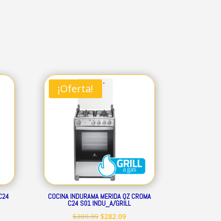
¡Oferta!
C24
COCINA INDURAMA MERIDA QZ CROMA
C24 S01 INDU_A/GRILL
El
El
$
309.99
$
282.09