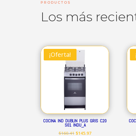
PRODUCTOS
Los más recien
¡Oferta!
COCINA IND DUBLIN PLUS GRIS C20
COC
S01 INDU_A
El
El
$
160.41
$
145.97