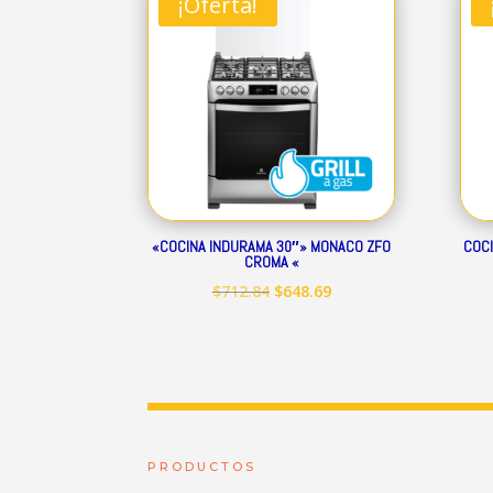
¡Oferta!
$344.01.
$313.07.
«COCINA INDURAMA 30″» MONACO ZFO
COCI
CROMA «
El
El
$
712.84
$
648.69
precio
precio
original
actual
era:
es:
$712.84.
$648.69.
PRODUCTOS