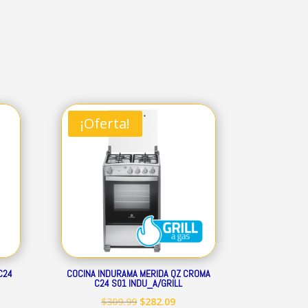
¡Oferta!
C24
COCINA INDURAMA MERIDA QZ CROMA
C24 S01 INDU_A/GRILL
El
El
$
309.99
$
282.09