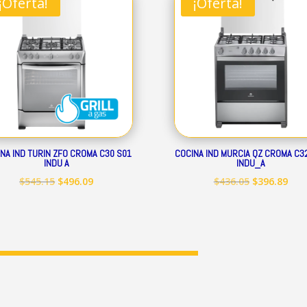
¡Oferta!
¡Oferta!
$248.19.
$225.89.
$399.50.
$363
NA IND TURIN ZFO CROMA C30 S01
COCINA IND MURCIA QZ CROMA C3
INDU A
INDU_A
El
El
El
El
$
545.15
$
496.09
$
436.05
$
396.89
precio
precio
precio
prec
original
actual
original
act
era:
es:
era:
es:
$545.15.
$496.09.
$436.05.
$396