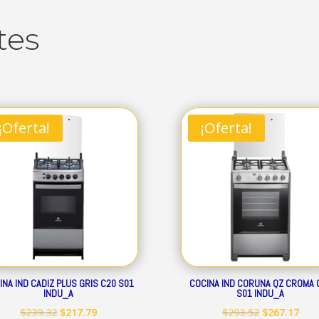
tes
¡Oferta!
¡Oferta!
INA IND CADIZ PLUS GRIS C20 S01
COCINA IND CORUNA QZ CROMA 
INDU_A
S01 INDU_A
El
El
El
El
$
239.32
$
217.79
$
293.52
$
267.17