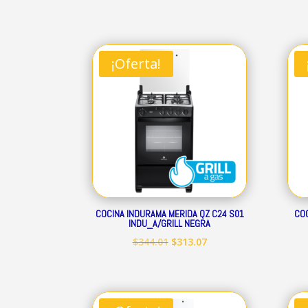
precio
precio
original
actual
era:
es:
¡Oferta!
$160.41.
$145.97.
COCINA INDURAMA MERIDA QZ C24 S01
COC
INDU_A/GRILL NEGRA
El
El
$
344.01
$
313.07
precio
precio
original
actual
era:
es: