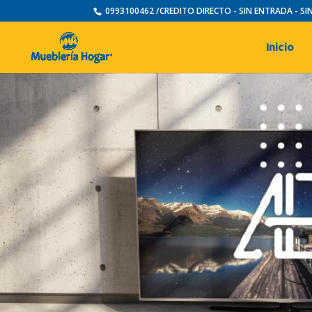
0993100462 /CREDITO DIRECTO - SIN ENTRADA - S
Inicio