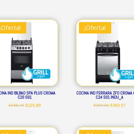
precio
precio
precio
prec
original
actual
original
act
era:
es:
era:
es:
¡Oferta!
¡Oferta!
$239.32.
$217.79.
$293.52.
$267
INA IND BILBAO SPA PLUS CROMA
COCINA IND FERRARA ZFO CROMA 
C20 S01
C24 S01 INDU_A
El
El
El
El
$
248.19
$
225.89
$
399.50
$
363.57
precio
precio
precio
prec
original
actual
original
act
era:
es:
era:
es: