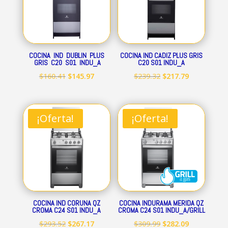
COCINA IND DUBLIN PLUS
COCINA IND CADIZ PLUS GRIS
GRIS C20 S01 INDU_A
C20 S01 INDU_A
El
El
El
El
$
160.41
$
145.97
$
239.32
$
217.79
precio
precio
precio
precio
original
actual
original
actual
era:
es:
era:
es:
¡Oferta!
¡Oferta!
$160.41.
$145.97.
$239.32.
$217.79.
COCINA IND CORUNA QZ
COCINA INDURAMA MERIDA QZ
CROMA C24 S01 INDU_A
CROMA C24 S01 INDU_A/GRILL
El
El
El
El
$
293.52
$
267.17
$
309.99
$
282.09