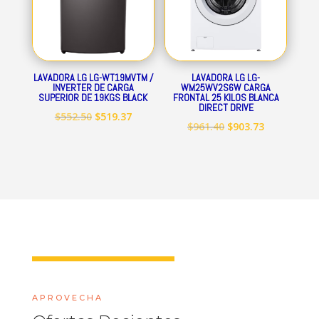
LAVADORA LG LG-WT19MVTM /
LAVADORA LG LG-
INVERTER DE CARGA
WM25WV2S6W CARGA
SUPERIOR DE 19KGS BLACK
FRONTAL 25 KILOS BLANCA
DIRECT DRIVE
El
El
$
552.50
$
519.37
El
El
$
961.40
$
903.73
precio
precio
precio
precio
original
actual
original
actual
era:
es:
era:
es:
$552.50.
$519.37.
$961.40.
$903.73.
APROVECHA