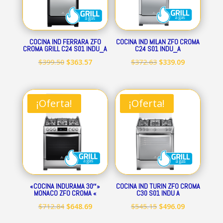
COCINA IND FERRARA ZFO
COCINA IND MILAN ZFO CROMA
CROMA GRILL C24 S01 INDU_A
C24 S01 INDU_A
El
El
El
El
$
399.50
$
363.57
$
372.63
$
339.09
precio
precio
precio
precio
original
actual
original
actual
era:
es:
era:
es:
¡Oferta!
¡Oferta!
$399.50.
$363.57.
$372.63.
$339.09.
«COCINA INDURAMA 30″»
COCINA IND TURIN ZFO CROMA
MONACO ZFO CROMA «
C30 S01 INDU A
El
El
El
El
$
712.84
$
648.69
$
545.15
$
496.09
precio
precio
precio
precio