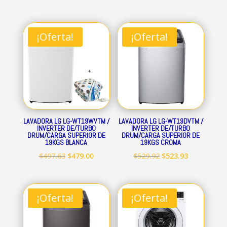
¡Oferta!
¡Oferta!
LAVADORA LG LG-WT19WVTM /
LAVADORA LG LG-WT19DVTM /
INVERTER DE/TURBO
INVERTER DE/TURBO
DRUM/CARGA SUPERIOR DE
DRUM/CARGA SUPERIOR DE
19KGS BLANCA
19KGS CROMA
El
El
El
El
$
497.63
$
479.00
$
529.92
$
523.93
precio
precio
precio
precio
original
actual
original
actual
era:
es:
era:
es:
¡Oferta!
¡Oferta!
$497.63.
$479.00.
$529.92.
$523.93.