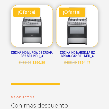
original
actual
original
actual
era:
es:
era:
es:
¡Oferta!
¡Oferta!
$712.84.
$648.69.
$545.15.
$496.09.
COCINA IND MURCIA QZ CROMA
COCINA IND MARSELLA QZ
C32 S01 INDU_A
CROMA C32 S01 INDU_A
El
El
El
El
$
436.05
$
396.89
$
433.49
$
394.47
precio
precio
precio
precio
original
actual
original
actual
era:
es:
era:
es:
$436.05.
$396.89.
$433.49.
$394.47.
PRODUCTOS
Con más descuento