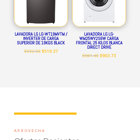
LAVADORA LG LG-WT19MVTM /
LAVADORA LG LG-
INVERTER DE CARGA
WM25WV2S6W CARGA
SUPERIOR DE 19KGS BLACK
FRONTAL 25 KILOS BLANCA
DIRECT DRIVE
El
El
$
552.50
$
519.37
El
El
$
961.40
$
903.73
precio
precio
precio
precio
original
actual
original
actual
era:
es:
era:
es:
$552.50.
$519.37.
$961.40.
$903.73.
APROVECHA