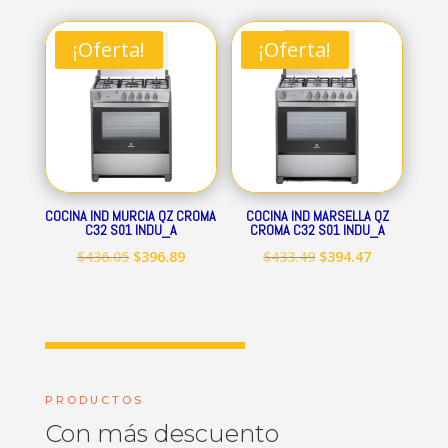
original
actual
original
actual
era:
es:
era:
es:
¡Oferta!
¡Oferta!
$712.84.
$648.69.
$545.15.
$496.09.
COCINA IND MURCIA QZ CROMA
COCINA IND MARSELLA QZ
C32 S01 INDU_A
CROMA C32 S01 INDU_A
El
El
El
El
$
436.05
$
396.89
$
433.49
$
394.47
precio
precio
precio
precio
original
actual
original
actual
era:
es:
era:
es:
$436.05.
$396.89.
$433.49.
$394.47.
PRODUCTOS
Con más descuento