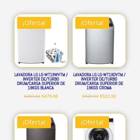
¡Oferta!
¡Oferta!
LAVADORA LG LG-WT19WVTM /
LAVADORA LG LG-WT19DVTM /
INVERTER DE/TURBO
INVERTER DE/TURBO
DRUM/CARGA SUPERIOR DE
DRUM/CARGA SUPERIOR DE
19KGS BLANCA
19KGS CROMA
El
El
El
El
$
497.63
$
479.00
$
529.92
$
523.93
precio
precio
precio
precio
original
actual
original
actual
era:
es:
era:
es:
¡Oferta!
¡Oferta!
$497.63.
$479.00.
$529.92.
$523.93.