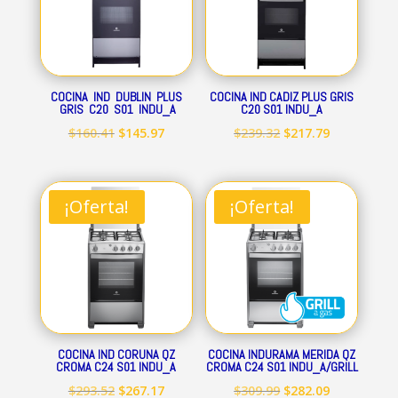
COCINA IND DUBLIN PLUS
COCINA IND CADIZ PLUS GRIS
GRIS C20 S01 INDU_A
C20 S01 INDU_A
El
El
El
El
$
160.41
$
145.97
$
239.32
$
217.79
precio
precio
precio
precio
original
actual
original
actual
era:
es:
era:
es:
¡Oferta!
¡Oferta!
$160.41.
$145.97.
$239.32.
$217.79.
COCINA IND CORUNA QZ
COCINA INDURAMA MERIDA QZ
CROMA C24 S01 INDU_A
CROMA C24 S01 INDU_A/GRILL
El
El
El
El
$
293.52
$
267.17
$
309.99
$
282.09