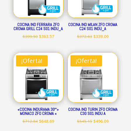
COCINA IND FERRARA ZFO
COCINA IND MILAN ZFO CROMA
CROMA GRILL C24 S01 INDU_A
C24 S01 INDU_A
El
El
El
El
$
399.50
$
363.57
$
372.63
$
339.09
precio
precio
precio
precio
original
actual
original
actual
era:
es:
era:
es:
¡Oferta!
¡Oferta!
$399.50.
$363.57.
$372.63.
$339.09.
«COCINA INDURAMA 30″»
COCINA IND TURIN ZFO CROMA
MONACO ZFO CROMA «
C30 S01 INDU A
El
El
El
El
$
712.84
$
648.69
$
545.15
$
496.09
precio
precio
precio
precio