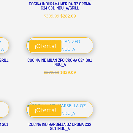
COCINA INDURAMA MERIDA QZ CROMA
C24 S01 INDU_A/GRILL
io
El
El
$
309.99
$
282.09
ual
precio
precio
original
actual
.17.
era:
es:
¡Oferta!
$309.99.
$282.09.
GRILL
COCINA IND MILAN ZFO CROMA C24 S01
INDU_A
El
El
$
372.63
$
339.09
io
precio
precio
ual
original
actual
era:
es:
.57.
$372.63.
$339.09.
¡Oferta!
2 S01
COCINA IND MARSELLA QZ CROMA C32
S01 INDU_A