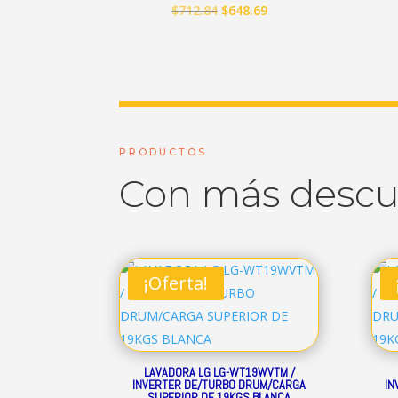
El
El
$
712.84
$
648.69
precio
precio
original
actual
era:
es:
$712.84.
$648.69.
PRODUCTOS
Con más desc
¡Oferta!
LAVADORA LG LG-WT19WVTM /
INVERTER DE/TURBO DRUM/CARGA
IN
SUPERIOR DE 19KGS BLANCA