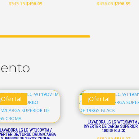
El
El
El
El
$
545.15
$
496.09
$
436.05
$
396.89
precio
precio
precio
prec
original
actual
original
act
era:
es:
era:
es:
$545.15.
$496.09.
$436.05.
$396
uento
¡Oferta!
¡Oferta!
LAVADORA LG LG-WT19MVTM 
INVERTER DE CARGA SUPERIOR
LAVADORA LG LG-WT19DVTM /
19KGS BLACK
VERTER DE/TURBO DRUM/CARGA
El
El
SUPERIOR DE 19KGS CROMA
$
552.50
$
519.37