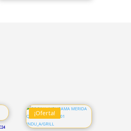
¡Oferta!
C24