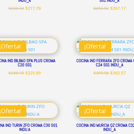
INDU_A
S01 INDU_A
El
El
El
El
$
239.32
$
217.79
$
293.52
$
267.17
precio
precio
precio
prec
original
actual
original
act
era:
es:
era:
es:
$239.32.
$217.79.
$293.52.
$267
¡Oferta!
¡Oferta!
INA IND BILBAO SPA PLUS CROMA
COCINA IND FERRARA ZFO CROMA 
C20 S01
C24 S01 INDU_A
El
El
El
El
$
248.19
$
225.89
$
399.50
$
363.57
precio
precio
precio
prec
original
actual
original
act
era:
es:
era:
es:
$248.19.
$225.89.
$399.50.
$363
¡Oferta!
¡Oferta!
NA IND TURIN ZFO CROMA C30 S01
COCINA IND MURCIA QZ CROMA C3
INDU A
INDU_A