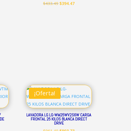
El
El
$
433.49
$
394.47
io
precio
precio
ual
original
actual
era:
es:
.89.
$433.49.
$394.47.
¡Oferta!
/
LAVADORA LG LG-WM25WV2S6W CARGA
 DE
FRONTAL 25 KILOS BLANCA DIRECT
DRIVE
El
El
$
961.40
$
903.73