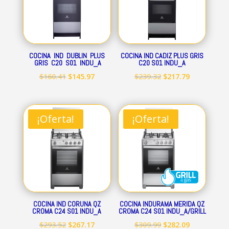
COCINA IND DUBLIN PLUS
COCINA IND CADIZ PLUS GRIS
GRIS C20 S01 INDU_A
C20 S01 INDU_A
El
El
El
El
$
160.41
$
145.97
$
239.32
$
217.79
precio
precio
precio
precio
original
actual
original
actual
era:
es:
era:
es:
¡Oferta!
¡Oferta!
$160.41.
$145.97.
$239.32.
$217.79.
COCINA IND CORUNA QZ
COCINA INDURAMA MERIDA QZ
CROMA C24 S01 INDU_A
CROMA C24 S01 INDU_A/GRILL
El
El
El
El
$
293.52
$
267.17
$
309.99
$
282.09