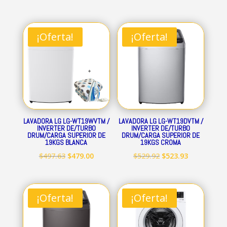
¡Oferta!
¡Oferta!
LAVADORA LG LG-WT19WVTM /
LAVADORA LG LG-WT19DVTM /
INVERTER DE/TURBO
INVERTER DE/TURBO
DRUM/CARGA SUPERIOR DE
DRUM/CARGA SUPERIOR DE
19KGS BLANCA
19KGS CROMA
El
El
El
El
$
497.63
$
479.00
$
529.92
$
523.93
precio
precio
precio
precio
original
actual
original
actual
era:
es:
era:
es:
¡Oferta!
¡Oferta!
$497.63.
$479.00.
$529.92.
$523.93.