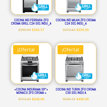
COCINA IND FERRARA ZFO
COCINA IND MILAN ZFO CROMA
CROMA GRILL C24 S01 INDU_A
C24 S01 INDU_A
El
El
El
El
$
399.50
$
363.57
$
372.63
$
339.09
precio
precio
precio
precio
original
actual
original
actual
era:
es:
era:
es:
¡Oferta!
¡Oferta!
$399.50.
$363.57.
$372.63.
$339.09.
«COCINA INDURAMA 30″»
COCINA IND TURIN ZFO CROMA
MONACO ZFO CROMA «
C30 S01 INDU A
El
El
El
El
$
712.84
$
648.69
$
545.15
$
496.09
precio
precio
precio
precio