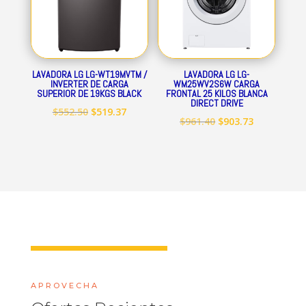
LAVADORA LG LG-WT19MVTM /
LAVADORA LG LG-
INVERTER DE CARGA
WM25WV2S6W CARGA
SUPERIOR DE 19KGS BLACK
FRONTAL 25 KILOS BLANCA
DIRECT DRIVE
El
El
$
552.50
$
519.37
El
El
$
961.40
$
903.73
precio
precio
precio
precio
original
actual
original
actual
era:
es:
era:
es:
$552.50.
$519.37.
$961.40.
$903.73.
APROVECHA