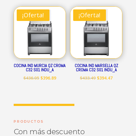
original
actual
original
actual
era:
es:
era:
es:
¡Oferta!
¡Oferta!
$712.84.
$648.69.
$545.15.
$496.09.
COCINA IND MURCIA QZ CROMA
COCINA IND MARSELLA QZ
C32 S01 INDU_A
CROMA C32 S01 INDU_A
El
El
El
El
$
436.05
$
396.89
$
433.49
$
394.47
precio
precio
precio
precio
original
actual
original
actual
era:
es:
era:
es:
$436.05.
$396.89.
$433.49.
$394.47.
PRODUCTOS
Con más descuento