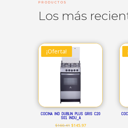
PRODUCTOS
Los más recien
¡Oferta!
COCINA IND DUBLIN PLUS GRIS C20
COC
S01 INDU_A
El
El
$
160.41
$
145.97