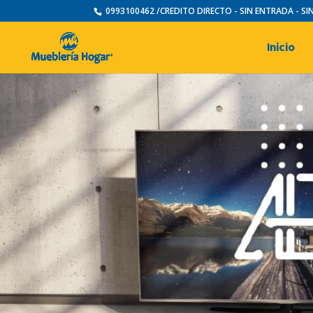
0993100462 /CREDITO DIRECTO - SIN ENTRADA - S
Inicio