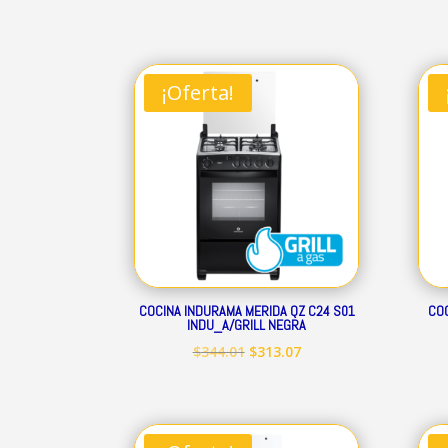
precio
precio
original
actual
era:
es:
¡Oferta!
$160.41.
$145.97.
COCINA INDURAMA MERIDA QZ C24 S01
COC
INDU_A/GRILL NEGRA
El
El
$
344.01
$
313.07
precio
precio
original
actual
era:
es: