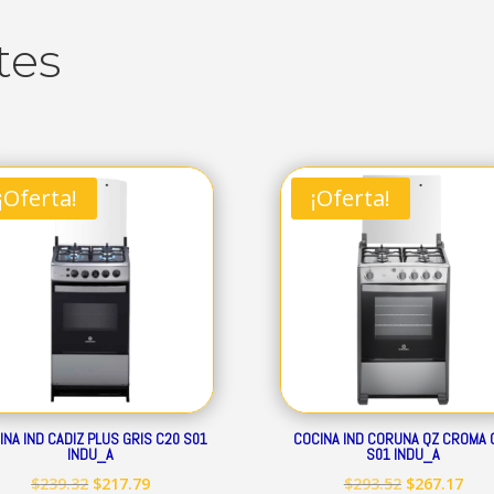
tes
¡Oferta!
¡Oferta!
INA IND CADIZ PLUS GRIS C20 S01
COCINA IND CORUNA QZ CROMA 
INDU_A
S01 INDU_A
El
El
El
El
$
239.32
$
217.79
$
293.52
$
267.17