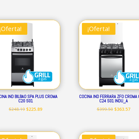
precio
precio
precio
prec
original
actual
original
act
era:
es:
era:
es:
¡Oferta!
¡Oferta!
$239.32.
$217.79.
$293.52.
$267
INA IND BILBAO SPA PLUS CROMA
COCINA IND FERRARA ZFO CROMA 
C20 S01
C24 S01 INDU_A
El
El
El
El
$
248.19
$
225.89
$
399.50
$
363.57
precio
precio
precio
prec
original
actual
original
act
era:
es:
era:
es: