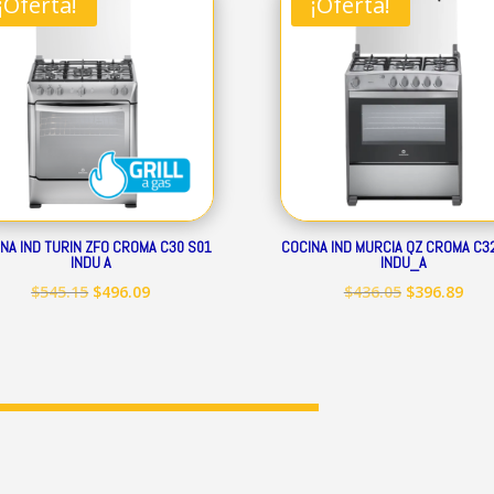
¡Oferta!
¡Oferta!
$248.19.
$225.89.
$399.50.
$363
NA IND TURIN ZFO CROMA C30 S01
COCINA IND MURCIA QZ CROMA C3
INDU A
INDU_A
El
El
El
El
$
545.15
$
496.09
$
436.05
$
396.89
precio
precio
precio
prec
original
actual
original
act
era:
es:
era:
es:
$545.15.
$496.09.
$436.05.
$396