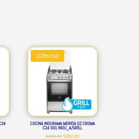
¡Oferta!
C24
COCINA INDURAMA MERIDA QZ CROMA
C24 S01 INDU_A/GRILL
El
El
$
309.99
$
282.09