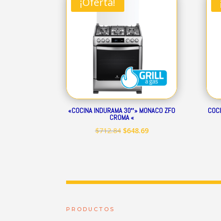
¡Oferta!
$344.01.
$313.07.
«COCINA INDURAMA 30″» MONACO ZFO
COCI
CROMA «
El
El
$
712.84
$
648.69
precio
precio
original
actual
era:
es:
$712.84.
$648.69.
PRODUCTOS