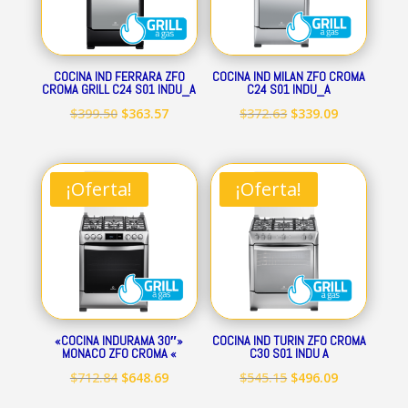
COCINA IND FERRARA ZFO
COCINA IND MILAN ZFO CROMA
CROMA GRILL C24 S01 INDU_A
C24 S01 INDU_A
El
El
El
El
$
399.50
$
363.57
$
372.63
$
339.09
precio
precio
precio
precio
original
actual
original
actual
era:
es:
era:
es:
¡Oferta!
¡Oferta!
$399.50.
$363.57.
$372.63.
$339.09.
«COCINA INDURAMA 30″»
COCINA IND TURIN ZFO CROMA
MONACO ZFO CROMA «
C30 S01 INDU A
El
El
El
El
$
712.84
$
648.69
$
545.15
$
496.09
precio
precio
precio
precio