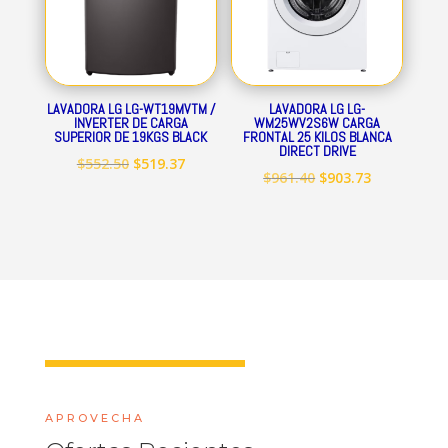
LAVADORA LG LG-WT19MVTM /
LAVADORA LG LG-
INVERTER DE CARGA
WM25WV2S6W CARGA
SUPERIOR DE 19KGS BLACK
FRONTAL 25 KILOS BLANCA
DIRECT DRIVE
El
El
$
552.50
$
519.37
El
El
$
961.40
$
903.73
precio
precio
precio
precio
original
actual
original
actual
era:
es:
era:
es:
$552.50.
$519.37.
$961.40.
$903.73.
APROVECHA