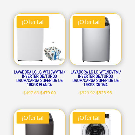
¡Oferta!
¡Oferta!
LAVADORA LG LG-WT19WVTM /
LAVADORA LG LG-WT19DVTM /
INVERTER DE/TURBO
INVERTER DE/TURBO
DRUM/CARGA SUPERIOR DE
DRUM/CARGA SUPERIOR DE
19KGS BLANCA
19KGS CROMA
El
El
El
El
$
497.63
$
479.00
$
529.92
$
523.93
precio
precio
precio
precio
original
actual
original
actual
era:
es:
era:
es:
¡Oferta!
¡Oferta!
$497.63.
$479.00.
$529.92.
$523.93.