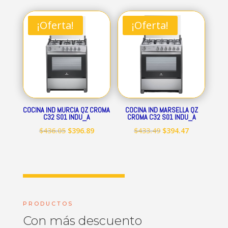
original
actual
original
actual
era:
es:
era:
es:
¡Oferta!
¡Oferta!
$712.84.
$648.69.
$545.15.
$496.09.
COCINA IND MURCIA QZ CROMA
COCINA IND MARSELLA QZ
C32 S01 INDU_A
CROMA C32 S01 INDU_A
El
El
El
El
$
436.05
$
396.89
$
433.49
$
394.47
precio
precio
precio
precio
original
actual
original
actual
era:
es:
era:
es:
$436.05.
$396.89.
$433.49.
$394.47.
PRODUCTOS
Con más descuento