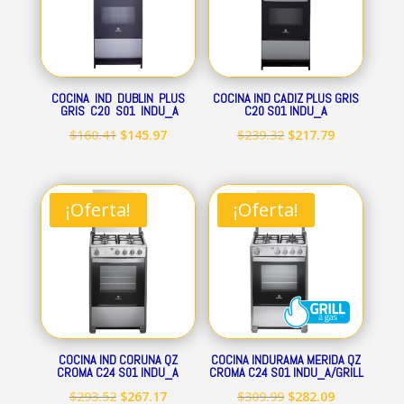
COCINA IND DUBLIN PLUS
COCINA IND CADIZ PLUS GRIS
GRIS C20 S01 INDU_A
C20 S01 INDU_A
El
El
El
El
$
160.41
$
145.97
$
239.32
$
217.79
precio
precio
precio
precio
original
actual
original
actual
era:
es:
era:
es:
¡Oferta!
¡Oferta!
$160.41.
$145.97.
$239.32.
$217.79.
COCINA IND CORUNA QZ
COCINA INDURAMA MERIDA QZ
CROMA C24 S01 INDU_A
CROMA C24 S01 INDU_A/GRILL
El
El
El
El
$
293.52
$
267.17
$
309.99
$
282.09