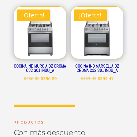
original
actual
original
actual
era:
es:
era:
es:
¡Oferta!
¡Oferta!
$712.84.
$648.69.
$545.15.
$496.09.
COCINA IND MURCIA QZ CROMA
COCINA IND MARSELLA QZ
C32 S01 INDU_A
CROMA C32 S01 INDU_A
El
El
El
El
$
436.05
$
396.89
$
433.49
$
394.47
precio
precio
precio
precio
original
actual
original
actual
era:
es:
era:
es:
$436.05.
$396.89.
$433.49.
$394.47.
PRODUCTOS
Con más descuento