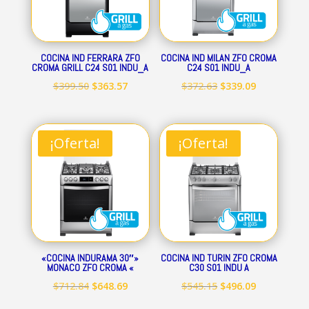
COCINA IND FERRARA ZFO
COCINA IND MILAN ZFO CROMA
CROMA GRILL C24 S01 INDU_A
C24 S01 INDU_A
El
El
El
El
$
399.50
$
363.57
$
372.63
$
339.09
precio
precio
precio
precio
original
actual
original
actual
era:
es:
era:
es:
¡Oferta!
¡Oferta!
$399.50.
$363.57.
$372.63.
$339.09.
«COCINA INDURAMA 30″»
COCINA IND TURIN ZFO CROMA
MONACO ZFO CROMA «
C30 S01 INDU A
El
El
El
El
$
712.84
$
648.69
$
545.15
$
496.09
precio
precio
precio
precio