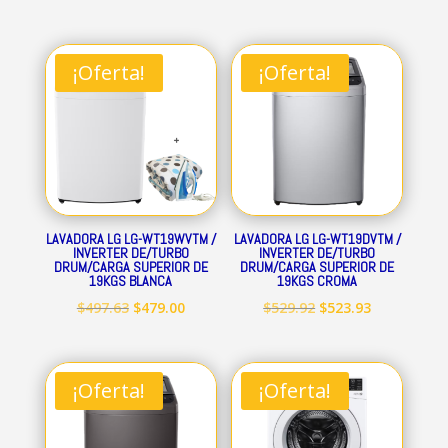
¡Oferta!
¡Oferta!
LAVADORA LG LG-WT19WVTM /
LAVADORA LG LG-WT19DVTM /
INVERTER DE/TURBO
INVERTER DE/TURBO
DRUM/CARGA SUPERIOR DE
DRUM/CARGA SUPERIOR DE
19KGS BLANCA
19KGS CROMA
El
El
El
El
$
497.63
$
479.00
$
529.92
$
523.93
precio
precio
precio
precio
original
actual
original
actual
era:
es:
era:
es:
¡Oferta!
¡Oferta!
$497.63.
$479.00.
$529.92.
$523.93.