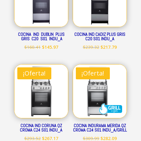
COCINA IND DUBLIN PLUS
COCINA IND CADIZ PLUS GRIS
GRIS C20 S01 INDU_A
C20 S01 INDU_A
El
El
El
El
$
160.41
$
145.97
$
239.32
$
217.79
precio
precio
precio
precio
original
actual
original
actual
era:
es:
era:
es:
¡Oferta!
¡Oferta!
$160.41.
$145.97.
$239.32.
$217.79.
COCINA IND CORUNA QZ
COCINA INDURAMA MERIDA QZ
CROMA C24 S01 INDU_A
CROMA C24 S01 INDU_A/GRILL
El
El
El
El
$
293.52
$
267.17
$
309.99
$
282.09