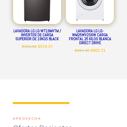
LAVADORA LG LG-WT19MVTM /
LAVADORA LG LG-
INVERTER DE CARGA
WM25WV2S6W CARGA
SUPERIOR DE 19KGS BLACK
FRONTAL 25 KILOS BLANCA
DIRECT DRIVE
El
El
$
552.50
$
519.37
El
El
$
961.40
$
903.73
precio
precio
precio
precio
original
actual
original
actual
era:
es:
era:
es:
$552.50.
$519.37.
$961.40.
$903.73.
APROVECHA