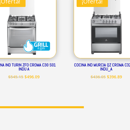
¡Oferta!
¡Oferta!
$248.19.
$225.89.
$399.50.
$363
NA IND TURIN ZFO CROMA C30 S01
COCINA IND MURCIA QZ CROMA C3
INDU A
INDU_A
El
El
El
El
$
545.15
$
496.09
$
436.05
$
396.89
precio
precio
precio
prec
original
actual
original
act
era:
es:
era:
es:
$545.15.
$496.09.
$436.05.
$396