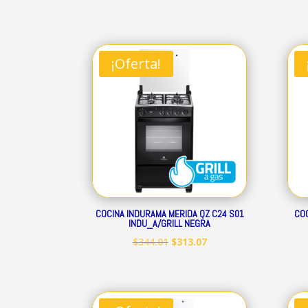
precio
precio
original
actual
era:
es:
¡Oferta!
$160.41.
$145.97.
COCINA INDURAMA MERIDA QZ C24 S01
COC
INDU_A/GRILL NEGRA
El
El
$
344.01
$
313.07
precio
precio
original
actual
era:
es: