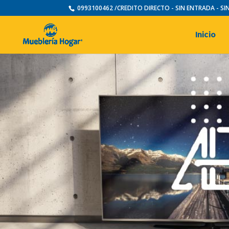
0993100462 /CREDITO DIRECTO - SIN ENTRADA - S
Inicio