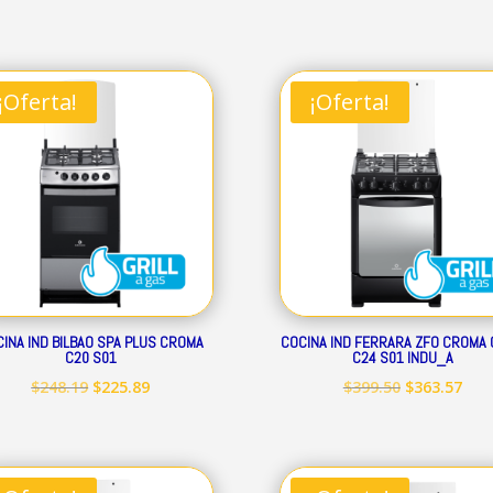
precio
precio
precio
prec
original
actual
original
act
era:
es:
era:
es:
¡Oferta!
¡Oferta!
$239.32.
$217.79.
$293.52.
$267
INA IND BILBAO SPA PLUS CROMA
COCINA IND FERRARA ZFO CROMA 
C20 S01
C24 S01 INDU_A
El
El
El
El
$
248.19
$
225.89
$
399.50
$
363.57
precio
precio
precio
prec
original
actual
original
act
era:
es:
era:
es: