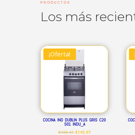
PRODUCTOS
Los más recien
¡Oferta!
COCINA IND DUBLIN PLUS GRIS C20
COC
S01 INDU_A
El
El
$
160.41
$
145.97