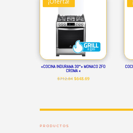
¡Oferta!
$344.01.
$313.07.
«COCINA INDURAMA 30″» MONACO ZFO
COCI
CROMA «
El
El
$
712.84
$
648.69
precio
precio
original
actual
era:
es:
$712.84.
$648.69.
PRODUCTOS