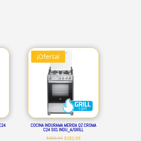
¡Oferta!
C24
COCINA INDURAMA MERIDA QZ CROMA
C24 S01 INDU_A/GRILL
El
El
$
309.99
$
282.09