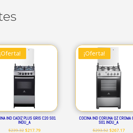
tes
¡Oferta!
¡Oferta!
INA IND CADIZ PLUS GRIS C20 S01
COCINA IND CORUNA QZ CROMA 
INDU_A
S01 INDU_A
El
El
El
El
$
239.32
$
217.79
$
293.52
$
267.17