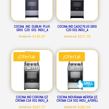
COCINA IND DUBLIN PLUS
COCINA IND CADIZ PLUS GRIS
GRIS C20 S01 INDU_A
C20 S01 INDU_A
El
El
El
El
$
160.41
$
145.97
$
239.32
$
217.79
precio
precio
precio
precio
original
actual
original
actual
era:
es:
era:
es:
¡Oferta!
¡Oferta!
$160.41.
$145.97.
$239.32.
$217.79.
COCINA IND CORUNA QZ
COCINA INDURAMA MERIDA QZ
CROMA C24 S01 INDU_A
CROMA C24 S01 INDU_A/GRILL
El
El
El
El
$
293.52
$
267.17
$
309.99
$
282.09