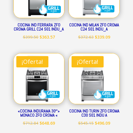
COCINA IND FERRARA ZFO
COCINA IND MILAN ZFO CROMA
CROMA GRILL C24 S01 INDU_A
C24 S01 INDU_A
El
El
El
El
$
399.50
$
363.57
$
372.63
$
339.09
precio
precio
precio
precio
original
actual
original
actual
era:
es:
era:
es:
¡Oferta!
¡Oferta!
$399.50.
$363.57.
$372.63.
$339.09.
«COCINA INDURAMA 30″»
COCINA IND TURIN ZFO CROMA
MONACO ZFO CROMA «
C30 S01 INDU A
El
El
El
El
$
712.84
$
648.69
$
545.15
$
496.09
precio
precio
precio
precio