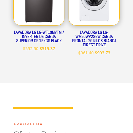
LAVADORA LG LG-WT19MVTM /
LAVADORA LG LG-
INVERTER DE CARGA
WM25WV2S6W CARGA
SUPERIOR DE 19KGS BLACK
FRONTAL 25 KILOS BLANCA
DIRECT DRIVE
El
El
$
552.50
$
519.37
El
El
$
961.40
$
903.73
precio
precio
precio
precio
original
actual
original
actual
era:
es:
era:
es:
$552.50.
$519.37.
$961.40.
$903.73.
APROVECHA