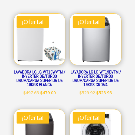
¡Oferta!
¡Oferta!
LAVADORA LG LG-WT19WVTM /
LAVADORA LG LG-WT19DVTM /
INVERTER DE/TURBO
INVERTER DE/TURBO
DRUM/CARGA SUPERIOR DE
DRUM/CARGA SUPERIOR DE
19KGS BLANCA
19KGS CROMA
El
El
El
El
$
497.63
$
479.00
$
529.92
$
523.93
precio
precio
precio
precio
original
actual
original
actual
era:
es:
era:
es:
¡Oferta!
¡Oferta!
$497.63.
$479.00.
$529.92.
$523.93.