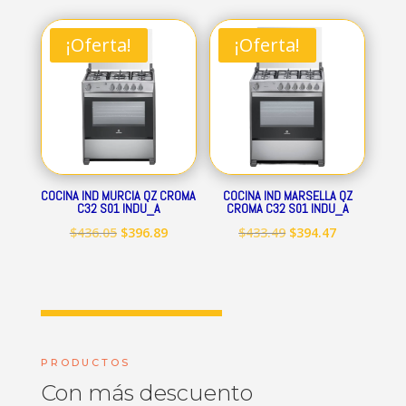
original
actual
original
actual
era:
es:
era:
es:
¡Oferta!
¡Oferta!
$712.84.
$648.69.
$545.15.
$496.09.
COCINA IND MURCIA QZ CROMA
COCINA IND MARSELLA QZ
C32 S01 INDU_A
CROMA C32 S01 INDU_A
El
El
El
El
$
436.05
$
396.89
$
433.49
$
394.47
precio
precio
precio
precio
original
actual
original
actual
era:
es:
era:
es:
$436.05.
$396.89.
$433.49.
$394.47.
PRODUCTOS
Con más descuento