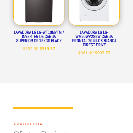
LAVADORA LG LG-WT19MVTM /
LAVADORA LG LG-
INVERTER DE CARGA
WM25WV2S6W CARGA
SUPERIOR DE 19KGS BLACK
FRONTAL 25 KILOS BLANCA
DIRECT DRIVE
El
El
$
552.50
$
519.37
El
El
$
961.40
$
903.73
precio
precio
precio
precio
original
actual
original
actual
era:
es:
era:
es:
$552.50.
$519.37.
$961.40.
$903.73.
APROVECHA