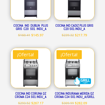
COCINA IND DUBLIN PLUS
COCINA IND CADIZ PLUS GRIS
GRIS C20 S01 INDU_A
C20 S01 INDU_A
El
El
El
El
$
160.41
$
145.97
$
239.32
$
217.79
precio
precio
precio
precio
original
actual
original
actual
era:
es:
era:
es:
¡Oferta!
¡Oferta!
$160.41.
$145.97.
$239.32.
$217.79.
COCINA IND CORUNA QZ
COCINA INDURAMA MERIDA QZ
CROMA C24 S01 INDU_A
CROMA C24 S01 INDU_A/GRILL
El
El
El
El
$
293.52
$
267.17
$
309.99
$
282.09