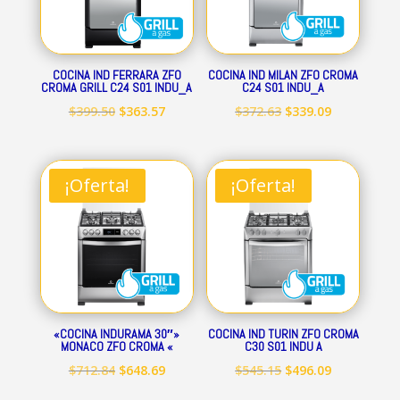
COCINA IND FERRARA ZFO
COCINA IND MILAN ZFO CROMA
CROMA GRILL C24 S01 INDU_A
C24 S01 INDU_A
El
El
El
El
$
399.50
$
363.57
$
372.63
$
339.09
precio
precio
precio
precio
original
actual
original
actual
era:
es:
era:
es:
¡Oferta!
¡Oferta!
$399.50.
$363.57.
$372.63.
$339.09.
«COCINA INDURAMA 30″»
COCINA IND TURIN ZFO CROMA
MONACO ZFO CROMA «
C30 S01 INDU A
El
El
El
El
$
712.84
$
648.69
$
545.15
$
496.09
precio
precio
precio
precio