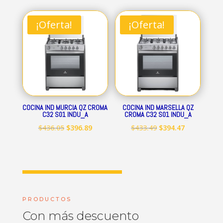
original
actual
original
actual
era:
es:
era:
es:
¡Oferta!
¡Oferta!
$712.84.
$648.69.
$545.15.
$496.09.
COCINA IND MURCIA QZ CROMA
COCINA IND MARSELLA QZ
C32 S01 INDU_A
CROMA C32 S01 INDU_A
El
El
El
El
$
436.05
$
396.89
$
433.49
$
394.47
precio
precio
precio
precio
original
actual
original
actual
era:
es:
era:
es:
$436.05.
$396.89.
$433.49.
$394.47.
PRODUCTOS
Con más descuento