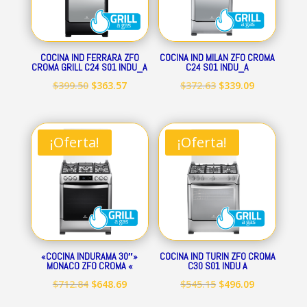
COCINA IND FERRARA ZFO
COCINA IND MILAN ZFO CROMA
CROMA GRILL C24 S01 INDU_A
C24 S01 INDU_A
El
El
El
El
$
399.50
$
363.57
$
372.63
$
339.09
precio
precio
precio
precio
original
actual
original
actual
era:
es:
era:
es:
¡Oferta!
¡Oferta!
$399.50.
$363.57.
$372.63.
$339.09.
«COCINA INDURAMA 30″»
COCINA IND TURIN ZFO CROMA
MONACO ZFO CROMA «
C30 S01 INDU A
El
El
El
El
$
712.84
$
648.69
$
545.15
$
496.09
precio
precio
precio
precio