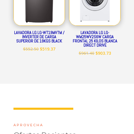
LAVADORA LG LG-WT19MVTM /
LAVADORA LG LG-
INVERTER DE CARGA
WM25WV2S6W CARGA
SUPERIOR DE 19KGS BLACK
FRONTAL 25 KILOS BLANCA
DIRECT DRIVE
El
El
$
552.50
$
519.37
El
El
$
961.40
$
903.73
precio
precio
precio
precio
original
actual
original
actual
era:
es:
era:
es:
$552.50.
$519.37.
$961.40.
$903.73.
APROVECHA