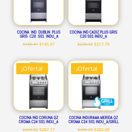
COCINA IND DUBLIN PLUS
COCINA IND CADIZ PLUS GRIS
GRIS C20 S01 INDU_A
C20 S01 INDU_A
El
El
El
El
$
160.41
$
145.97
$
239.32
$
217.79
precio
precio
precio
precio
original
actual
original
actual
era:
es:
era:
es:
¡Oferta!
¡Oferta!
$160.41.
$145.97.
$239.32.
$217.79.
COCINA IND CORUNA QZ
COCINA INDURAMA MERIDA QZ
CROMA C24 S01 INDU_A
CROMA C24 S01 INDU_A/GRILL
El
El
El
El
$
293.52
$
267.17
$
309.99
$
282.09