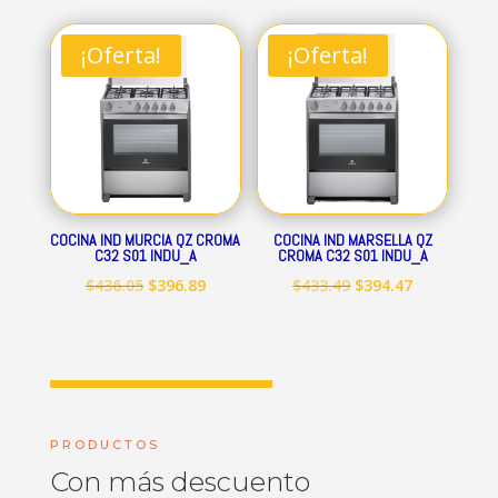
original
actual
original
actual
era:
es:
era:
es:
¡Oferta!
¡Oferta!
$712.84.
$648.69.
$545.15.
$496.09.
COCINA IND MURCIA QZ CROMA
COCINA IND MARSELLA QZ
C32 S01 INDU_A
CROMA C32 S01 INDU_A
El
El
El
El
$
436.05
$
396.89
$
433.49
$
394.47
precio
precio
precio
precio
original
actual
original
actual
era:
es:
era:
es:
$436.05.
$396.89.
$433.49.
$394.47.
PRODUCTOS
Con más descuento