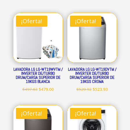
¡Oferta!
¡Oferta!
LAVADORA LG LG-WT19WVTM /
LAVADORA LG LG-WT19DVTM /
INVERTER DE/TURBO
INVERTER DE/TURBO
DRUM/CARGA SUPERIOR DE
DRUM/CARGA SUPERIOR DE
19KGS BLANCA
19KGS CROMA
El
El
El
El
$
497.63
$
479.00
$
529.92
$
523.93
precio
precio
precio
precio
original
actual
original
actual
era:
es:
era:
es:
¡Oferta!
¡Oferta!
$497.63.
$479.00.
$529.92.
$523.93.