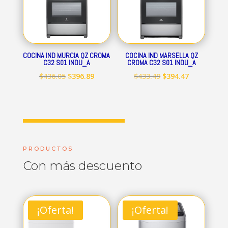
COCINA IND MURCIA QZ CROMA
COCINA IND MARSELLA QZ
C32 S01 INDU_A
CROMA C32 S01 INDU_A
El
El
El
El
$
436.05
$
396.89
$
433.49
$
394.47
precio
precio
precio
precio
original
actual
original
actual
era:
es:
era:
es:
$436.05.
$396.89.
$433.49.
$394.47.
PRODUCTOS
Con más descuento
¡Oferta!
¡Oferta!