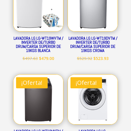
LAVADORA LG LG-WT19WVTM /
LAVADORA LG LG-WT19DVTM /
INVERTER DE/TURBO
INVERTER DE/TURBO
DRUM/CARGA SUPERIOR DE
DRUM/CARGA SUPERIOR DE
19KGS BLANCA
19KGS CROMA
El
El
El
El
$
497.63
$
479.00
$
529.92
$
523.93
precio
precio
precio
precio
original
actual
original
actual
era:
es:
era:
es:
¡Oferta!
¡Oferta!
$497.63.
$479.00.
$529.92.
$523.93.