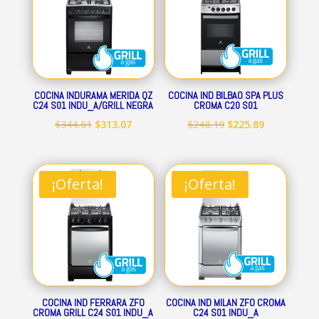
COCINA INDURAMA MERIDA QZ
COCINA IND BILBAO SPA PLUS
C24 S01 INDU_A/GRILL NEGRA
CROMA C20 S01
El
El
El
El
$
344.01
$
313.07
$
248.19
$
225.89
precio
precio
precio
precio
original
actual
original
actual
era:
es:
era:
es:
¡Oferta!
¡Oferta!
$344.01.
$313.07.
$248.19.
$225.89.
COCINA IND FERRARA ZFO
COCINA IND MILAN ZFO CROMA
CROMA GRILL C24 S01 INDU_A
C24 S01 INDU_A