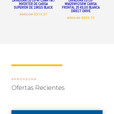
LAVADORA LG LG-WT19MVTM /
LAVADORA LG LG-
INVERTER DE CARGA
WM25WV2S6W CARGA
SUPERIOR DE 19KGS BLACK
FRONTAL 25 KILOS BLANCA
DIRECT DRIVE
El
El
$
552.50
$
519.37
El
El
$
961.40
$
903.73
precio
precio
precio
precio
original
actual
original
actual
era:
es:
era:
es:
$552.50.
$519.37.
$961.40.
$903.73.
APROVECHA
Ofertas Recientes