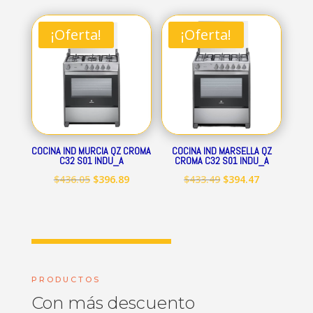
original
actual
original
actual
era:
es:
era:
es:
¡Oferta!
¡Oferta!
$712.84.
$648.69.
$545.15.
$496.09.
COCINA IND MURCIA QZ CROMA
COCINA IND MARSELLA QZ
C32 S01 INDU_A
CROMA C32 S01 INDU_A
El
El
El
El
$
436.05
$
396.89
$
433.49
$
394.47
precio
precio
precio
precio
original
actual
original
actual
era:
es:
era:
es:
$436.05.
$396.89.
$433.49.
$394.47.
PRODUCTOS
Con más descuento