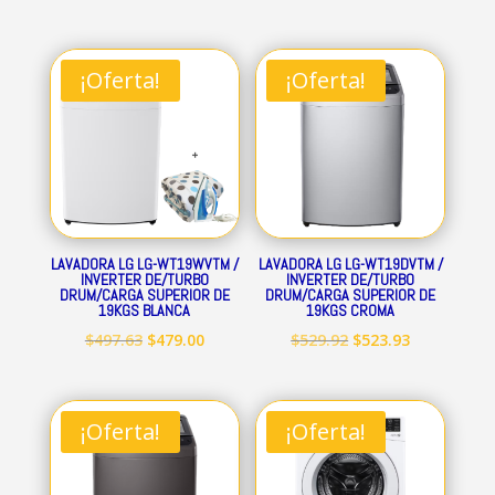
¡Oferta!
¡Oferta!
LAVADORA LG LG-WT19WVTM /
LAVADORA LG LG-WT19DVTM /
INVERTER DE/TURBO
INVERTER DE/TURBO
DRUM/CARGA SUPERIOR DE
DRUM/CARGA SUPERIOR DE
19KGS BLANCA
19KGS CROMA
El
El
El
El
$
497.63
$
479.00
$
529.92
$
523.93
precio
precio
precio
precio
original
actual
original
actual
era:
es:
era:
es:
¡Oferta!
¡Oferta!
$497.63.
$479.00.
$529.92.
$523.93.