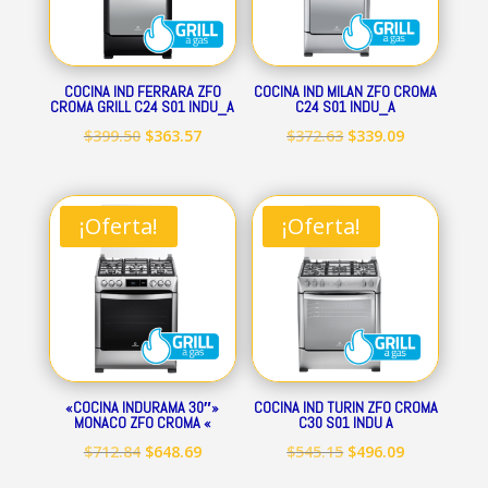
COCINA IND FERRARA ZFO
COCINA IND MILAN ZFO CROMA
CROMA GRILL C24 S01 INDU_A
C24 S01 INDU_A
El
El
El
El
$
399.50
$
363.57
$
372.63
$
339.09
precio
precio
precio
precio
original
actual
original
actual
era:
es:
era:
es:
¡Oferta!
¡Oferta!
$399.50.
$363.57.
$372.63.
$339.09.
«COCINA INDURAMA 30″»
COCINA IND TURIN ZFO CROMA
MONACO ZFO CROMA «
C30 S01 INDU A
El
El
El
El
$
712.84
$
648.69
$
545.15
$
496.09
precio
precio
precio
precio