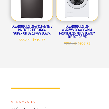
LAVADORA LG LG-WT19MVTM /
LAVADORA LG LG-
INVERTER DE CARGA
WM25WV2S6W CARGA
SUPERIOR DE 19KGS BLACK
FRONTAL 25 KILOS BLANCA
DIRECT DRIVE
El
El
$
552.50
$
519.37
El
El
$
961.40
$
903.73
precio
precio
precio
precio
original
actual
original
actual
era:
es:
era:
es:
$552.50.
$519.37.
$961.40.
$903.73.
APROVECHA