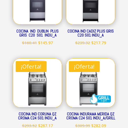
COCINA IND DUBLIN PLUS
COCINA IND CADIZ PLUS GRIS
GRIS C20 S01 INDU_A
C20 S01 INDU_A
El
El
El
El
$
160.41
$
145.97
$
239.32
$
217.79
precio
precio
precio
precio
original
actual
original
actual
era:
es:
era:
es:
¡Oferta!
¡Oferta!
$160.41.
$145.97.
$239.32.
$217.79.
COCINA IND CORUNA QZ
COCINA INDURAMA MERIDA QZ
CROMA C24 S01 INDU_A
CROMA C24 S01 INDU_A/GRILL
El
El
El
El
$
293.52
$
267.17
$
309.99
$
282.09