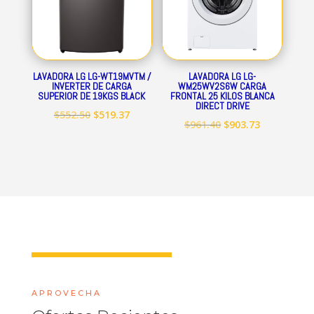
LAVADORA LG LG-WT19MVTM /
LAVADORA LG LG-
INVERTER DE CARGA
WM25WV2S6W CARGA
SUPERIOR DE 19KGS BLACK
FRONTAL 25 KILOS BLANCA
DIRECT DRIVE
El
El
$
552.50
$
519.37
El
El
$
961.40
$
903.73
precio
precio
precio
precio
original
actual
original
actual
era:
es:
era:
es:
$552.50.
$519.37.
$961.40.
$903.73.
APROVECHA