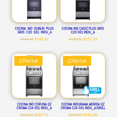
COCINA IND DUBLIN PLUS
COCINA IND CADIZ PLUS GRIS
GRIS C20 S01 INDU_A
C20 S01 INDU_A
El
El
El
El
$
160.41
$
145.97
$
239.32
$
217.79
precio
precio
precio
precio
original
actual
original
actual
era:
es:
era:
es:
¡Oferta!
¡Oferta!
$160.41.
$145.97.
$239.32.
$217.79.
COCINA IND CORUNA QZ
COCINA INDURAMA MERIDA QZ
CROMA C24 S01 INDU_A
CROMA C24 S01 INDU_A/GRILL
El
El
El
El
$
293.52
$
267.17
$
309.99
$
282.09