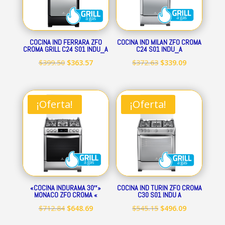
COCINA IND FERRARA ZFO
COCINA IND MILAN ZFO CROMA
CROMA GRILL C24 S01 INDU_A
C24 S01 INDU_A
El
El
El
El
$
399.50
$
363.57
$
372.63
$
339.09
precio
precio
precio
precio
original
actual
original
actual
era:
es:
era:
es:
¡Oferta!
¡Oferta!
$399.50.
$363.57.
$372.63.
$339.09.
«COCINA INDURAMA 30″»
COCINA IND TURIN ZFO CROMA
MONACO ZFO CROMA «
C30 S01 INDU A
El
El
El
El
$
712.84
$
648.69
$
545.15
$
496.09
precio
precio
precio
precio