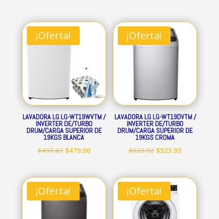
¡Oferta!
¡Oferta!
LAVADORA LG LG-WT19WVTM /
LAVADORA LG LG-WT19DVTM /
INVERTER DE/TURBO
INVERTER DE/TURBO
DRUM/CARGA SUPERIOR DE
DRUM/CARGA SUPERIOR DE
19KGS BLANCA
19KGS CROMA
El
El
El
El
$
497.63
$
479.00
$
529.92
$
523.93
precio
precio
precio
precio
original
actual
original
actual
era:
es:
era:
es:
¡Oferta!
¡Oferta!
$497.63.
$479.00.
$529.92.
$523.93.