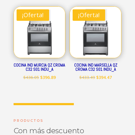
original
actual
original
actual
era:
es:
era:
es:
¡Oferta!
¡Oferta!
$712.84.
$648.69.
$545.15.
$496.09.
COCINA IND MURCIA QZ CROMA
COCINA IND MARSELLA QZ
C32 S01 INDU_A
CROMA C32 S01 INDU_A
El
El
El
El
$
436.05
$
396.89
$
433.49
$
394.47
precio
precio
precio
precio
original
actual
original
actual
era:
es:
era:
es:
$436.05.
$396.89.
$433.49.
$394.47.
PRODUCTOS
Con más descuento