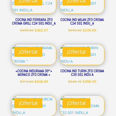
¡Oferta!
¡Oferta!
$344.01.
$313.07.
$248.19.
$225.89.
COCINA IND FERRARA ZFO
COCINA IND MILAN ZFO CROMA
CROMA GRILL C24 S01 INDU_A
C24 S01 INDU_A
El
El
El
El
$
399.50
$
363.57
$
372.63
$
339.09
precio
precio
precio
precio
original
actual
original
actual
era:
es:
era:
es:
¡Oferta!
¡Oferta!
$399.50.
$363.57.
$372.63.
$339.09.
«COCINA INDURAMA 30″»
COCINA IND TURIN ZFO CROMA
MONACO ZFO CROMA «
C30 S01 INDU A
El
El
El
El
$
712.84
$
648.69
$
545.15
$
496.09
precio
precio
precio
precio
original
actual
original
actual
era:
es:
era:
es:
¡Oferta!
¡Oferta!
$712.84.
$648.69.
$545.15.
$496.09.