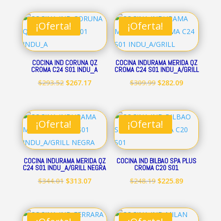
original
actual
original
actual
era:
es:
era:
es:
¡Oferta!
¡Oferta!
$160.41.
$145.97.
$239.32.
$217.79.
COCINA IND CORUNA QZ
COCINA INDURAMA MERIDA QZ
CROMA C24 S01 INDU_A
CROMA C24 S01 INDU_A/GRILL
El
El
El
El
$
293.52
$
267.17
$
309.99
$
282.09
precio
precio
precio
precio
original
actual
original
actual
era:
es:
era:
es:
¡Oferta!
¡Oferta!
$293.52.
$267.17.
$309.99.
$282.09.
COCINA INDURAMA MERIDA QZ
COCINA IND BILBAO SPA PLUS
C24 S01 INDU_A/GRILL NEGRA
CROMA C20 S01
El
El
El
El
$
344.01
$
313.07
$
248.19
$
225.89
precio
precio
precio
precio
original
actual
original
actual
era:
es:
era:
es: