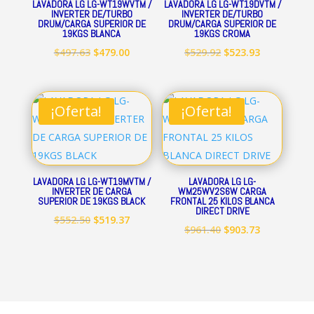
LAVADORA LG LG-WT19WVTM /
LAVADORA LG LG-WT19DVTM /
INVERTER DE/TURBO
INVERTER DE/TURBO
DRUM/CARGA SUPERIOR DE
DRUM/CARGA SUPERIOR DE
19KGS BLANCA
19KGS CROMA
El
El
El
El
$
497.63
$
479.00
$
529.92
$
523.93
precio
precio
precio
precio
original
actual
original
actual
era:
es:
era:
es:
¡Oferta!
¡Oferta!
$497.63.
$479.00.
$529.92.
$523.93.
LAVADORA LG LG-WT19MVTM /
LAVADORA LG LG-
INVERTER DE CARGA
WM25WV2S6W CARGA
SUPERIOR DE 19KGS BLACK
FRONTAL 25 KILOS BLANCA
DIRECT DRIVE
El
El
$
552.50
$
519.37
El
El
$
961.40
$
903.73
precio
precio
precio
precio
original
actual
original
actual
era:
es:
era:
es:
$552.50.
$519.37.
$961.40.
$903.73.