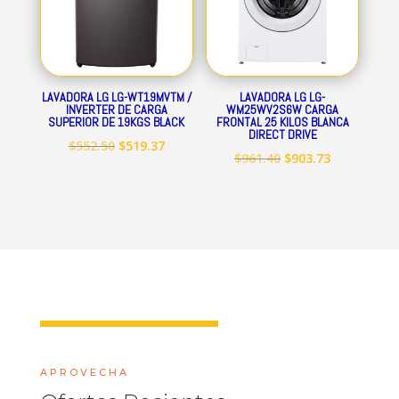
LAVADORA LG LG-WT19MVTM /
LAVADORA LG LG-
INVERTER DE CARGA
WM25WV2S6W CARGA
SUPERIOR DE 19KGS BLACK
FRONTAL 25 KILOS BLANCA
DIRECT DRIVE
El
El
$
552.50
$
519.37
El
El
$
961.40
$
903.73
precio
precio
precio
precio
original
actual
original
actual
era:
es:
era:
es:
$552.50.
$519.37.
$961.40.
$903.73.
APROVECHA