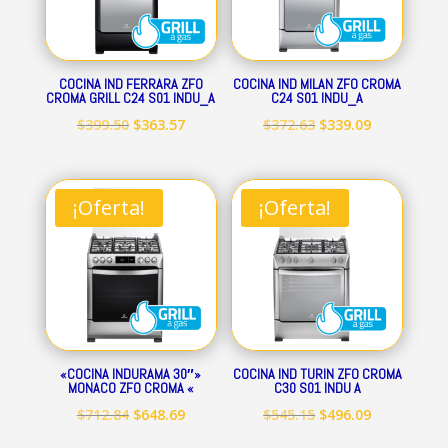
COCINA IND FERRARA ZFO
COCINA IND MILAN ZFO CROMA
CROMA GRILL C24 S01 INDU_A
C24 S01 INDU_A
El
El
El
El
$
399.50
$
363.57
$
372.63
$
339.09
precio
precio
precio
precio
original
actual
original
actual
era:
es:
era:
es:
¡Oferta!
¡Oferta!
$399.50.
$363.57.
$372.63.
$339.09.
«COCINA INDURAMA 30″»
COCINA IND TURIN ZFO CROMA
MONACO ZFO CROMA «
C30 S01 INDU A
El
El
El
El
$
712.84
$
648.69
$
545.15
$
496.09
precio
precio
precio
precio