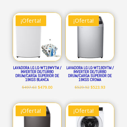
¡Oferta!
¡Oferta!
LAVADORA LG LG-WT19WVTM /
LAVADORA LG LG-WT19DVTM /
INVERTER DE/TURBO
INVERTER DE/TURBO
DRUM/CARGA SUPERIOR DE
DRUM/CARGA SUPERIOR DE
19KGS BLANCA
19KGS CROMA
El
El
El
El
$
497.63
$
479.00
$
529.92
$
523.93
precio
precio
precio
precio
original
actual
original
actual
era:
es:
era:
es:
¡Oferta!
¡Oferta!
$497.63.
$479.00.
$529.92.
$523.93.