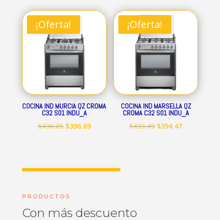
original
actual
original
actual
era:
es:
era:
es:
¡Oferta!
¡Oferta!
$712.84.
$648.69.
$545.15.
$496.09.
COCINA IND MURCIA QZ CROMA
COCINA IND MARSELLA QZ
C32 S01 INDU_A
CROMA C32 S01 INDU_A
El
El
El
El
$
436.05
$
396.89
$
433.49
$
394.47
precio
precio
precio
precio
original
actual
original
actual
era:
es:
era:
es:
$436.05.
$396.89.
$433.49.
$394.47.
PRODUCTOS
Con más descuento