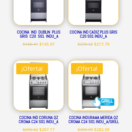
COCINA IND DUBLIN PLUS
COCINA IND CADIZ PLUS GRIS
GRIS C20 S01 INDU_A
C20 S01 INDU_A
El
El
El
El
$
160.41
$
145.97
$
239.32
$
217.79
precio
precio
precio
precio
original
actual
original
actual
era:
es:
era:
es:
¡Oferta!
¡Oferta!
$160.41.
$145.97.
$239.32.
$217.79.
COCINA IND CORUNA QZ
COCINA INDURAMA MERIDA QZ
CROMA C24 S01 INDU_A
CROMA C24 S01 INDU_A/GRILL
El
El
El
El
$
293.52
$
267.17
$
309.99
$
282.09