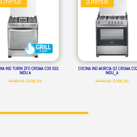
¡Oferta!
¡Oferta!
$248.19.
$225.89.
$399.50.
$363
NA IND TURIN ZFO CROMA C30 S01
COCINA IND MURCIA QZ CROMA C3
INDU A
INDU_A
El
El
El
El
$
545.15
$
496.09
$
436.05
$
396.89
precio
precio
precio
prec
original
actual
original
act
era:
es:
era:
es:
$545.15.
$496.09.
$436.05.
$396