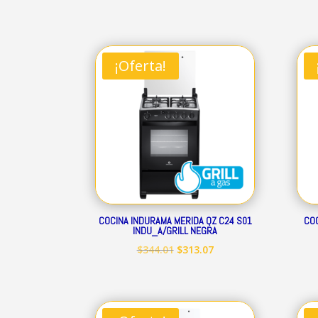
precio
precio
original
actual
era:
es:
¡Oferta!
$160.41.
$145.97.
COCINA INDURAMA MERIDA QZ C24 S01
COC
INDU_A/GRILL NEGRA
El
El
$
344.01
$
313.07
precio
precio
original
actual
era:
es: