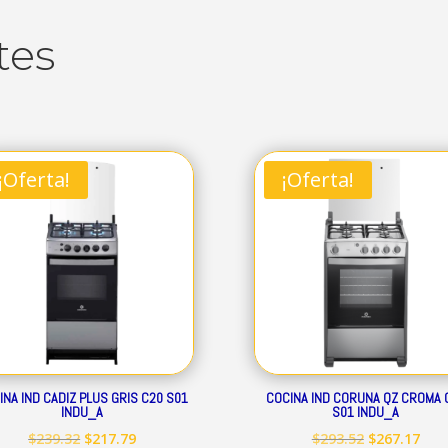
tes
¡Oferta!
¡Oferta!
INA IND CADIZ PLUS GRIS C20 S01
COCINA IND CORUNA QZ CROMA 
INDU_A
S01 INDU_A
El
El
El
El
$
239.32
$
217.79
$
293.52
$
267.17