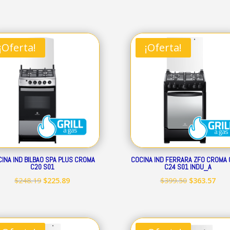
precio
precio
precio
prec
original
actual
original
act
era:
es:
era:
es:
¡Oferta!
¡Oferta!
$239.32.
$217.79.
$293.52.
$267
INA IND BILBAO SPA PLUS CROMA
COCINA IND FERRARA ZFO CROMA 
C20 S01
C24 S01 INDU_A
El
El
El
El
$
248.19
$
225.89
$
399.50
$
363.57
precio
precio
precio
prec
original
actual
original
act
era:
es:
era:
es: