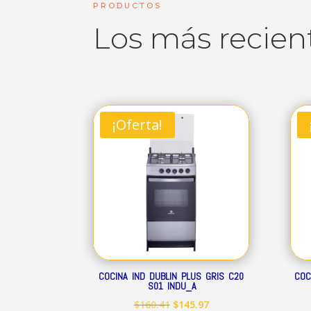
PRODUCTOS
Los más recien
¡Oferta!
COCINA IND DUBLIN PLUS GRIS C20
COC
S01 INDU_A
El
El
$
160.41
$
145.97