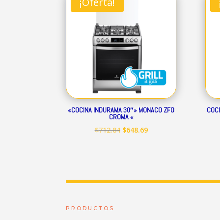
¡Oferta!
$344.01.
$313.07.
«COCINA INDURAMA 30″» MONACO ZFO
COCI
CROMA «
El
El
$
712.84
$
648.69
precio
precio
original
actual
era:
es:
$712.84.
$648.69.
PRODUCTOS