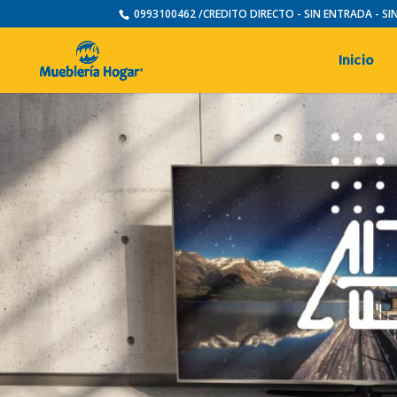
0993100462 /CREDITO DIRECTO - SIN ENTRADA - S
Inicio