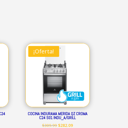
¡Oferta!
C24
COCINA INDURAMA MERIDA QZ CROMA
C24 S01 INDU_A/GRILL
El
El
$
309.99
$
282.09