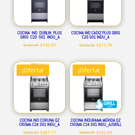
COCINA IND DUBLIN PLUS
COCINA IND CADIZ PLUS GRIS
GRIS C20 S01 INDU_A
C20 S01 INDU_A
El
El
El
El
$
160.41
$
145.97
$
239.32
$
217.79
precio
precio
precio
precio
original
actual
original
actual
era:
es:
era:
es:
¡Oferta!
¡Oferta!
$160.41.
$145.97.
$239.32.
$217.79.
COCINA IND CORUNA QZ
COCINA INDURAMA MERIDA QZ
CROMA C24 S01 INDU_A
CROMA C24 S01 INDU_A/GRILL
El
El
El
El
$
293.52
$
267.17
$
309.99
$
282.09