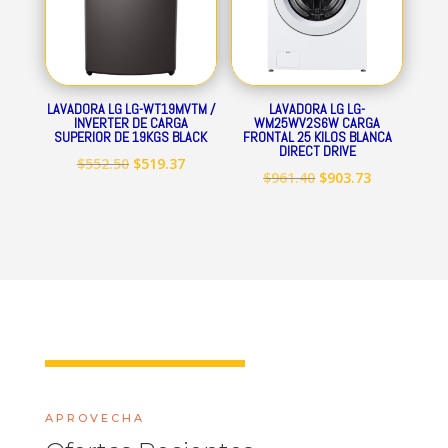
LAVADORA LG LG-WT19MVTM /
LAVADORA LG LG-
INVERTER DE CARGA
WM25WV2S6W CARGA
SUPERIOR DE 19KGS BLACK
FRONTAL 25 KILOS BLANCA
DIRECT DRIVE
El
El
$
552.50
$
519.37
El
El
$
961.40
$
903.73
precio
precio
precio
precio
original
actual
original
actual
era:
es:
era:
es:
$552.50.
$519.37.
$961.40.
$903.73.
APROVECHA