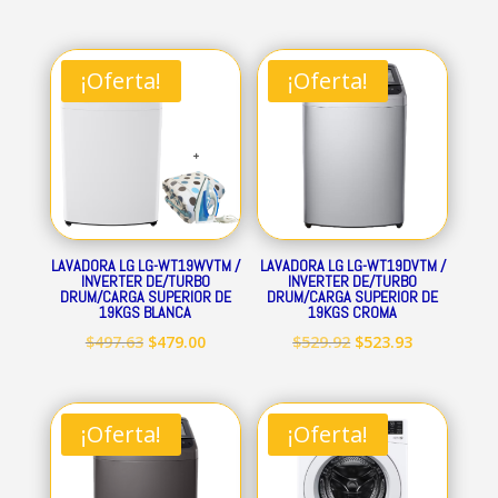
¡Oferta!
¡Oferta!
LAVADORA LG LG-WT19WVTM /
LAVADORA LG LG-WT19DVTM /
INVERTER DE/TURBO
INVERTER DE/TURBO
DRUM/CARGA SUPERIOR DE
DRUM/CARGA SUPERIOR DE
19KGS BLANCA
19KGS CROMA
El
El
El
El
$
497.63
$
479.00
$
529.92
$
523.93
precio
precio
precio
precio
original
actual
original
actual
era:
es:
era:
es:
¡Oferta!
¡Oferta!
$497.63.
$479.00.
$529.92.
$523.93.