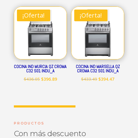
original
actual
original
actual
era:
es:
era:
es:
¡Oferta!
¡Oferta!
$712.84.
$648.69.
$545.15.
$496.09.
COCINA IND MURCIA QZ CROMA
COCINA IND MARSELLA QZ
C32 S01 INDU_A
CROMA C32 S01 INDU_A
El
El
El
El
$
436.05
$
396.89
$
433.49
$
394.47
precio
precio
precio
precio
original
actual
original
actual
era:
es:
era:
es:
$436.05.
$396.89.
$433.49.
$394.47.
PRODUCTOS
Con más descuento