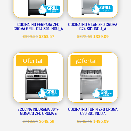
COCINA IND FERRARA ZFO
COCINA IND MILAN ZFO CROMA
CROMA GRILL C24 S01 INDU_A
C24 S01 INDU_A
El
El
El
El
$
399.50
$
363.57
$
372.63
$
339.09
precio
precio
precio
precio
original
actual
original
actual
era:
es:
era:
es:
¡Oferta!
¡Oferta!
$399.50.
$363.57.
$372.63.
$339.09.
«COCINA INDURAMA 30″»
COCINA IND TURIN ZFO CROMA
MONACO ZFO CROMA «
C30 S01 INDU A
El
El
El
El
$
712.84
$
648.69
$
545.15
$
496.09
precio
precio
precio
precio