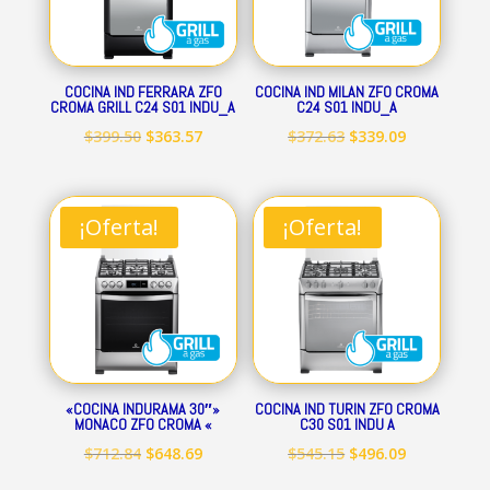
COCINA IND FERRARA ZFO
COCINA IND MILAN ZFO CROMA
CROMA GRILL C24 S01 INDU_A
C24 S01 INDU_A
El
El
El
El
$
399.50
$
363.57
$
372.63
$
339.09
precio
precio
precio
precio
original
actual
original
actual
era:
es:
era:
es:
¡Oferta!
¡Oferta!
$399.50.
$363.57.
$372.63.
$339.09.
«COCINA INDURAMA 30″»
COCINA IND TURIN ZFO CROMA
MONACO ZFO CROMA «
C30 S01 INDU A
El
El
El
El
$
712.84
$
648.69
$
545.15
$
496.09
precio
precio
precio
precio