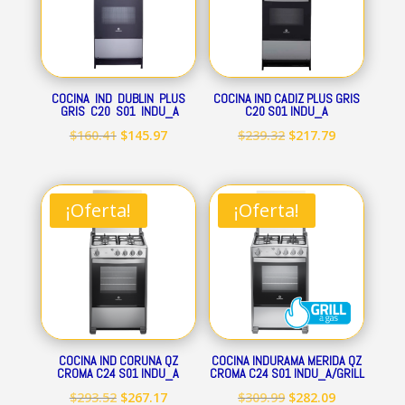
COCINA IND DUBLIN PLUS
COCINA IND CADIZ PLUS GRIS
GRIS C20 S01 INDU_A
C20 S01 INDU_A
El
El
El
El
$
160.41
$
145.97
$
239.32
$
217.79
precio
precio
precio
precio
original
actual
original
actual
era:
es:
era:
es:
¡Oferta!
¡Oferta!
$160.41.
$145.97.
$239.32.
$217.79.
COCINA IND CORUNA QZ
COCINA INDURAMA MERIDA QZ
CROMA C24 S01 INDU_A
CROMA C24 S01 INDU_A/GRILL
El
El
El
El
$
293.52
$
267.17
$
309.99
$
282.09