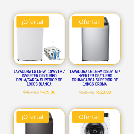
¡Oferta!
¡Oferta!
LAVADORA LG LG-WT19WVTM /
LAVADORA LG LG-WT19DVTM /
INVERTER DE/TURBO
INVERTER DE/TURBO
DRUM/CARGA SUPERIOR DE
DRUM/CARGA SUPERIOR DE
19KGS BLANCA
19KGS CROMA
El
El
El
El
$
497.63
$
479.00
$
529.92
$
523.93
precio
precio
precio
precio
original
actual
original
actual
era:
es:
era:
es:
¡Oferta!
¡Oferta!
$497.63.
$479.00.
$529.92.
$523.93.