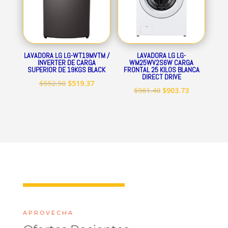
LAVADORA LG LG-WT19MVTM /
LAVADORA LG LG-
INVERTER DE CARGA
WM25WV2S6W CARGA
SUPERIOR DE 19KGS BLACK
FRONTAL 25 KILOS BLANCA
DIRECT DRIVE
El
El
$
552.50
$
519.37
El
El
$
961.40
$
903.73
precio
precio
precio
precio
original
actual
original
actual
era:
es:
era:
es:
$552.50.
$519.37.
$961.40.
$903.73.
APROVECHA