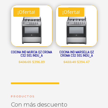
original
actual
original
actual
era:
es:
era:
es:
¡Oferta!
¡Oferta!
$712.84.
$648.69.
$545.15.
$496.09.
COCINA IND MURCIA QZ CROMA
COCINA IND MARSELLA QZ
C32 S01 INDU_A
CROMA C32 S01 INDU_A
El
El
El
El
$
436.05
$
396.89
$
433.49
$
394.47
precio
precio
precio
precio
original
actual
original
actual
era:
es:
era:
es:
$436.05.
$396.89.
$433.49.
$394.47.
PRODUCTOS
Con más descuento