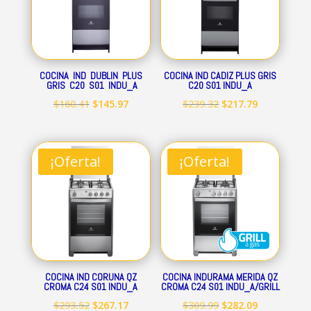
COCINA IND DUBLIN PLUS
COCINA IND CADIZ PLUS GRIS
GRIS C20 S01 INDU_A
C20 S01 INDU_A
El
El
El
El
$
160.41
$
145.97
$
239.32
$
217.79
precio
precio
precio
precio
original
actual
original
actual
era:
es:
era:
es:
¡Oferta!
¡Oferta!
$160.41.
$145.97.
$239.32.
$217.79.
COCINA IND CORUNA QZ
COCINA INDURAMA MERIDA QZ
CROMA C24 S01 INDU_A
CROMA C24 S01 INDU_A/GRILL
El
El
El
El
$
293.52
$
267.17
$
309.99
$
282.09