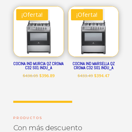
original
actual
original
actual
era:
es:
era:
es:
¡Oferta!
¡Oferta!
$712.84.
$648.69.
$545.15.
$496.09.
COCINA IND MURCIA QZ CROMA
COCINA IND MARSELLA QZ
C32 S01 INDU_A
CROMA C32 S01 INDU_A
El
El
El
El
$
436.05
$
396.89
$
433.49
$
394.47
precio
precio
precio
precio
original
actual
original
actual
era:
es:
era:
es:
$436.05.
$396.89.
$433.49.
$394.47.
PRODUCTOS
Con más descuento