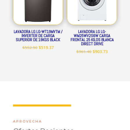
LAVADORA LG LG-WT19MVTM /
LAVADORA LG LG-
INVERTER DE CARGA
WM25WV2S6W CARGA
SUPERIOR DE 19KGS BLACK
FRONTAL 25 KILOS BLANCA
DIRECT DRIVE
El
El
$
552.50
$
519.37
El
El
$
961.40
$
903.73
precio
precio
precio
precio
original
actual
original
actual
era:
es:
era:
es:
$552.50.
$519.37.
$961.40.
$903.73.
APROVECHA