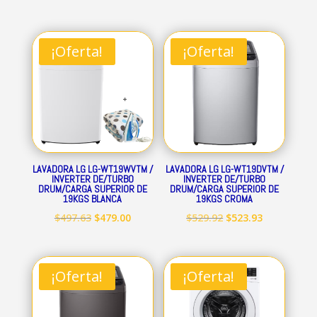
¡Oferta!
¡Oferta!
LAVADORA LG LG-WT19WVTM /
LAVADORA LG LG-WT19DVTM /
INVERTER DE/TURBO
INVERTER DE/TURBO
DRUM/CARGA SUPERIOR DE
DRUM/CARGA SUPERIOR DE
19KGS BLANCA
19KGS CROMA
El
El
El
El
$
497.63
$
479.00
$
529.92
$
523.93
precio
precio
precio
precio
original
actual
original
actual
era:
es:
era:
es:
¡Oferta!
¡Oferta!
$497.63.
$479.00.
$529.92.
$523.93.