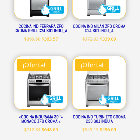
COCINA IND FERRARA ZFO
COCINA IND MILAN ZFO CROMA
CROMA GRILL C24 S01 INDU_A
C24 S01 INDU_A
El
El
El
El
$
399.50
$
363.57
$
372.63
$
339.09
precio
precio
precio
precio
original
actual
original
actual
era:
es:
era:
es:
¡Oferta!
¡Oferta!
$399.50.
$363.57.
$372.63.
$339.09.
«COCINA INDURAMA 30″»
COCINA IND TURIN ZFO CROMA
MONACO ZFO CROMA «
C30 S01 INDU A
El
El
El
El
$
712.84
$
648.69
$
545.15
$
496.09
precio
precio
precio
precio