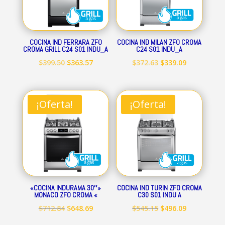
COCINA IND FERRARA ZFO
COCINA IND MILAN ZFO CROMA
CROMA GRILL C24 S01 INDU_A
C24 S01 INDU_A
El
El
El
El
$
399.50
$
363.57
$
372.63
$
339.09
precio
precio
precio
precio
original
actual
original
actual
era:
es:
era:
es:
¡Oferta!
¡Oferta!
$399.50.
$363.57.
$372.63.
$339.09.
«COCINA INDURAMA 30″»
COCINA IND TURIN ZFO CROMA
MONACO ZFO CROMA «
C30 S01 INDU A
El
El
El
El
$
712.84
$
648.69
$
545.15
$
496.09
precio
precio
precio
precio