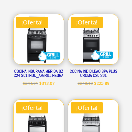
precio
precio
precio
precio
original
actual
original
actual
era:
es:
era:
es:
¡Oferta!
¡Oferta!
$293.52.
$267.17.
$309.99.
$282.09.
COCINA INDURAMA MERIDA QZ
COCINA IND BILBAO SPA PLUS
C24 S01 INDU_A/GRILL NEGRA
CROMA C20 S01
El
El
El
El
$
344.01
$
313.07
$
248.19
$
225.89
precio
precio
precio
precio
original
actual
original
actual
era:
es:
era:
es:
¡Oferta!
¡Oferta!
$344.01.
$313.07.
$248.19.
$225.89.