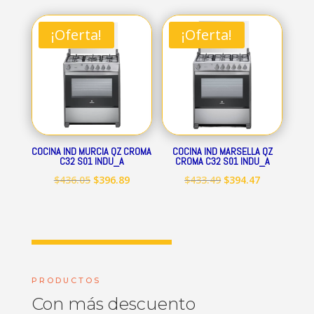
original
actual
original
actual
era:
es:
era:
es:
¡Oferta!
¡Oferta!
$712.84.
$648.69.
$545.15.
$496.09.
COCINA IND MURCIA QZ CROMA
COCINA IND MARSELLA QZ
C32 S01 INDU_A
CROMA C32 S01 INDU_A
El
El
El
El
$
436.05
$
396.89
$
433.49
$
394.47
precio
precio
precio
precio
original
actual
original
actual
era:
es:
era:
es:
$436.05.
$396.89.
$433.49.
$394.47.
PRODUCTOS
Con más descuento