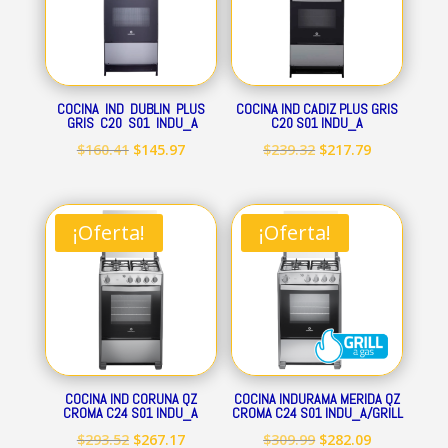
COCINA IND DUBLIN PLUS
COCINA IND CADIZ PLUS GRIS
GRIS C20 S01 INDU_A
C20 S01 INDU_A
El
El
El
El
$
160.41
$
145.97
$
239.32
$
217.79
precio
precio
precio
precio
original
actual
original
actual
era:
es:
era:
es:
¡Oferta!
¡Oferta!
$160.41.
$145.97.
$239.32.
$217.79.
COCINA IND CORUNA QZ
COCINA INDURAMA MERIDA QZ
CROMA C24 S01 INDU_A
CROMA C24 S01 INDU_A/GRILL
El
El
El
El
$
293.52
$
267.17
$
309.99
$
282.09