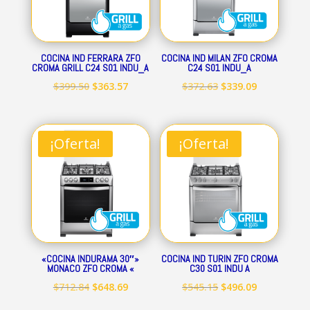
COCINA IND FERRARA ZFO
COCINA IND MILAN ZFO CROMA
CROMA GRILL C24 S01 INDU_A
C24 S01 INDU_A
El
El
El
El
$
399.50
$
363.57
$
372.63
$
339.09
precio
precio
precio
precio
original
actual
original
actual
era:
es:
era:
es:
¡Oferta!
¡Oferta!
$399.50.
$363.57.
$372.63.
$339.09.
«COCINA INDURAMA 30″»
COCINA IND TURIN ZFO CROMA
MONACO ZFO CROMA «
C30 S01 INDU A
El
El
El
El
$
712.84
$
648.69
$
545.15
$
496.09
precio
precio
precio
precio