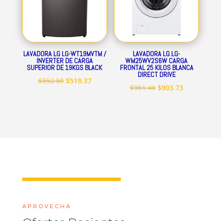
LAVADORA LG LG-WT19MVTM /
LAVADORA LG LG-
INVERTER DE CARGA
WM25WV2S6W CARGA
SUPERIOR DE 19KGS BLACK
FRONTAL 25 KILOS BLANCA
DIRECT DRIVE
El
El
$
552.50
$
519.37
El
El
$
961.40
$
903.73
precio
precio
precio
precio
original
actual
original
actual
era:
es:
era:
es:
$552.50.
$519.37.
$961.40.
$903.73.
APROVECHA