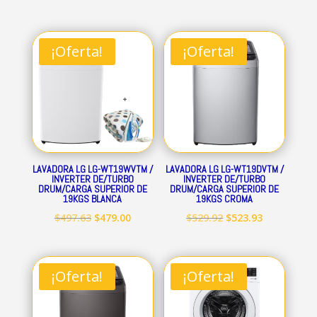
¡Oferta!
¡Oferta!
LAVADORA LG LG-WT19WVTM /
LAVADORA LG LG-WT19DVTM /
INVERTER DE/TURBO
INVERTER DE/TURBO
DRUM/CARGA SUPERIOR DE
DRUM/CARGA SUPERIOR DE
19KGS BLANCA
19KGS CROMA
El
El
El
El
$
497.63
$
479.00
$
529.92
$
523.93
precio
precio
precio
precio
original
actual
original
actual
era:
es:
era:
es:
¡Oferta!
¡Oferta!
$497.63.
$479.00.
$529.92.
$523.93.