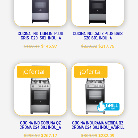
COCINA IND DUBLIN PLUS
COCINA IND CADIZ PLUS GRIS
GRIS C20 S01 INDU_A
C20 S01 INDU_A
El
El
El
El
$
160.41
$
145.97
$
239.32
$
217.79
precio
precio
precio
precio
original
actual
original
actual
era:
es:
era:
es:
¡Oferta!
¡Oferta!
$160.41.
$145.97.
$239.32.
$217.79.
COCINA IND CORUNA QZ
COCINA INDURAMA MERIDA QZ
CROMA C24 S01 INDU_A
CROMA C24 S01 INDU_A/GRILL
El
El
El
El
$
293.52
$
267.17
$
309.99
$
282.09