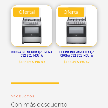
original
actual
original
actual
era:
es:
era:
es:
¡Oferta!
¡Oferta!
$712.84.
$648.69.
$545.15.
$496.09.
COCINA IND MURCIA QZ CROMA
COCINA IND MARSELLA QZ
C32 S01 INDU_A
CROMA C32 S01 INDU_A
El
El
El
El
$
436.05
$
396.89
$
433.49
$
394.47
precio
precio
precio
precio
original
actual
original
actual
era:
es:
era:
es:
$436.05.
$396.89.
$433.49.
$394.47.
PRODUCTOS
Con más descuento