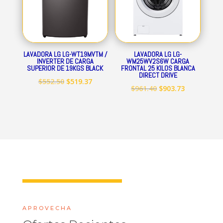
LAVADORA LG LG-WT19MVTM /
LAVADORA LG LG-
INVERTER DE CARGA
WM25WV2S6W CARGA
SUPERIOR DE 19KGS BLACK
FRONTAL 25 KILOS BLANCA
DIRECT DRIVE
El
El
$
552.50
$
519.37
El
El
$
961.40
$
903.73
precio
precio
precio
precio
original
actual
original
actual
era:
es:
era:
es:
$552.50.
$519.37.
$961.40.
$903.73.
APROVECHA