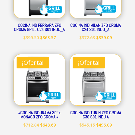
COCINA IND FERRARA ZFO
COCINA IND MILAN ZFO CROMA
CROMA GRILL C24 S01 INDU_A
C24 S01 INDU_A
El
El
El
El
$
399.50
$
363.57
$
372.63
$
339.09
precio
precio
precio
precio
original
actual
original
actual
era:
es:
era:
es:
¡Oferta!
¡Oferta!
$399.50.
$363.57.
$372.63.
$339.09.
«COCINA INDURAMA 30″»
COCINA IND TURIN ZFO CROMA
MONACO ZFO CROMA «
C30 S01 INDU A
El
El
El
El
$
712.84
$
648.69
$
545.15
$
496.09
precio
precio
precio
precio