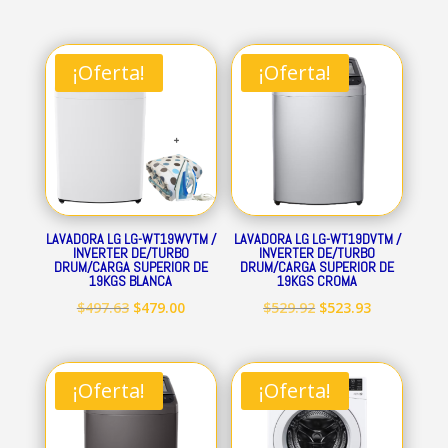
¡Oferta!
¡Oferta!
LAVADORA LG LG-WT19WVTM /
LAVADORA LG LG-WT19DVTM /
INVERTER DE/TURBO
INVERTER DE/TURBO
DRUM/CARGA SUPERIOR DE
DRUM/CARGA SUPERIOR DE
19KGS BLANCA
19KGS CROMA
El
El
El
El
$
497.63
$
479.00
$
529.92
$
523.93
precio
precio
precio
precio
original
actual
original
actual
era:
es:
era:
es:
¡Oferta!
¡Oferta!
$497.63.
$479.00.
$529.92.
$523.93.