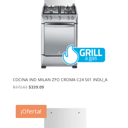
COCINA IND MILAN ZFO CROMA C24 S01 INDU_A
El
El
$
372.63
$
339.09
precio
precio
original
actual
era:
es:
¡Oferta!
$372.63.
$339.09.