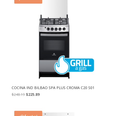
COCINA IND BILBAO SPA PLUS CROMA C20 S01
El
El
$
248.19
$
225.89
precio
precio
original
actual
era:
es: