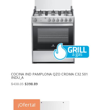
COCINA IND PAMPLONA QZO CROMA C32 S01
INDU_A
El
El
$
438.35
$
398.89
precio
precio
original
actual
era:
es:
¡Oferta!
$438.35.
$398.89.