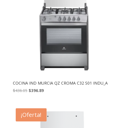
COCINA IND MURCIA QZ CROMA C32 S01 INDU_A
El
El
$
436.05
$
396.89
precio
precio
original
actual
era:
es:
¡Oferta!
$436.05.
$396.89.