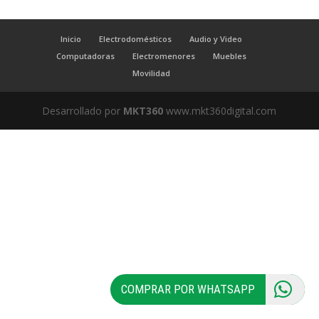
Inicio
Electrodomésticos
Audio y Video
Computadoras
Electromenores
Muebles
Movilidad
Desarrollado por
MKT360
www.mkt360digital.com
COMPRAR POR WHATSAPP