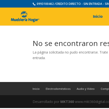
0993100462 /CREDITO DIRECTO - SIN ENTRADA - S
Inicio
No se encontraron re
La página solicitada no pudo encontrarse. Trate 
entrada.
Inicio
Electrodomésticos
Audio y Video
Comp
Desarrollado por
MKT360
www.mkt360digital.