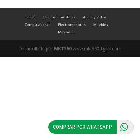
Inicio
Electrodomésticos
Audio y Video
Computadoras
Electromenores
Muebles
Movilidad
Desarrollado por
MKT360
www.mkt360digital.com
COMPRAR POR WHATSAPP