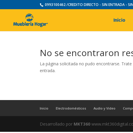
0993100462 /CREDITO DIRECTO - SIN ENTRADA - S
Inicio
No se encontraron re
La página solicitada no pudo encontrarse. Trate 
entrada.
Inicio
Electrodomésticos
Audio y Video
Comp
Desarrollado por
MKT360
www.mkt360digital.