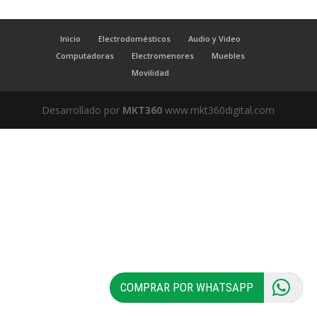
Inicio
Electrodomésticos
Audio y Video
Computadoras
Electromenores
Muebles
Movilidad
Desarrollado por
MKT360
www.mkt360digital.com
COMPRAR POR WHATSAPP