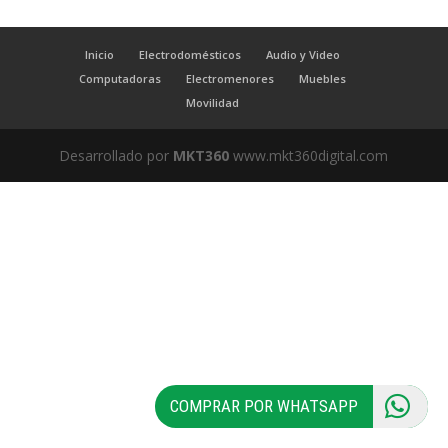
Inicio
Electrodomésticos
Audio y Video
Computadoras
Electromenores
Muebles
Movilidad
Desarrollado por
MKT360
www.mkt360digital.com
COMPRAR POR WHATSAPP